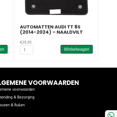
AUTOMATTEN AUDI TT 8S
(2014-2024) – NAALDVILT
€
29,95
Automatten
en
Winkelwagen
Audi
TT
8S
(2014-
2024)
-
LGEMENE VOORWAARDEN
Naaldvilt
aantal
emene voorwaarden
zending & Bezorging
ouren & Ruilen