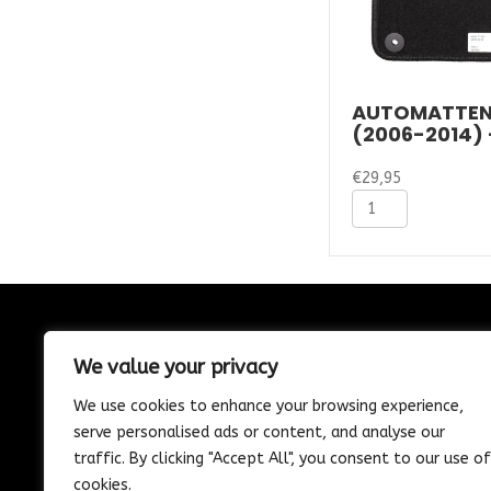
AUTOMATTEN 
(2006-2014) 
€
29,95
Automatten
Audi
TT
8J
(2006-
2014)
-
CONTACT
Naaldvilt
We value your privacy
aantal
085-1302975
We use cookies to enhance your browsing experience,
Nijverheidstraat 21
serve personalised ads or content, and analyse our
Wijk en Aalburg
traffic. By clicking "Accept All", you consent to our use of
info@vosautospeciaalzaak.nl
cookies.