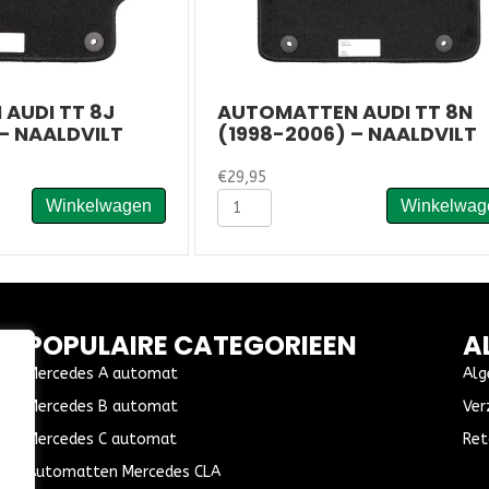
AUDI TT 8J
AUTOMATTEN AUDI TT 8N
– NAALDVILT
(1998-2006) – NAALDVILT
€
29,95
Automatten
Winkelwagen
Winkelwag
Audi
TT
8N
(1998-
2006)
-
POPULAIRE CATEGORIEEN
A
Naaldvilt
aantal
Mercedes A automat
Alg
Mercedes B automat
Ver
Mercedes C automat
Ret
Automatten Mercedes CLA