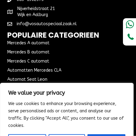
Nijverheidstraat 21
Wijk en Aalburg
info@vosautospeciaalzaak.nl
POPULAIRE CATEGORIEEN
Mercedes A automat
Mercedes B automat
Mercedes C automat
Automatten Mercedes CLA
Automat Seat Leon
ALGEMENE VOORWAARDEN
We value your privacy
Algemene voorwaarden
We use cookies to enhance your browsing experience,
Verzending & Bezorging
serve personalised ads or content, and analyse our
Retouren & Ruilen
traffic. By clicking "Accept All", you consent to our use of
cookies.