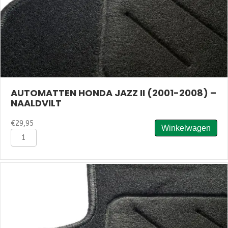
AUTOMATTEN HONDA JAZZ II (2001-2008) –
NAALDVILT
€
29,95
Winkelwagen
Automatten
Honda
Jazz
II
(2001-
2008)
-
Naaldvilt
aantal