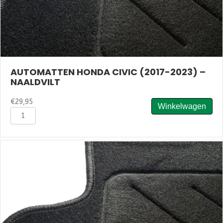
AUTOMATTEN HONDA CIVIC (2017-2023) –
NAALDVILT
€
29,95
Winkelwagen
Automatten
Honda
Civic
(2017-
2023)
-
Naaldvilt
aantal