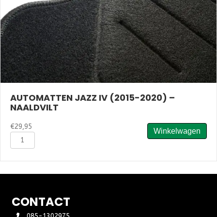
AUTOMATTEN JAZZ IV (2015-2020) –
NAALDVILT
€
29,95
Winkelwagen
Automatten
Jazz
IV
(2015-
2020)
-
Naaldvilt
CONTACT
aantal
085-1302975