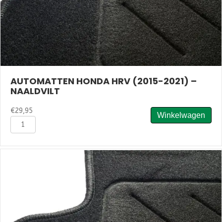
AUTOMATTEN HONDA HRV (2015-2021) –
NAALDVILT
€
29,95
Winkelwagen
Automatten
Honda
HRV
(2015-
2021)
-
Naaldvilt
aantal