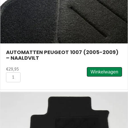
AUTOMATTEN PEUGEOT 1007 (2005-2009)
– NAALDVILT
€
29,95
Winkelwagen
Automatten
Peugeot
1007
(2005-
2009)
-
Naaldvilt
aantal