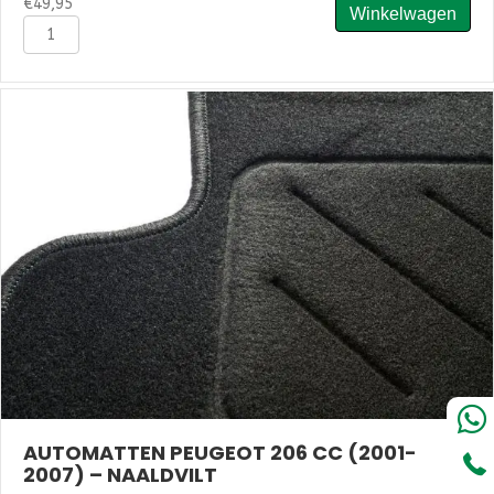
€
49,95
Winkelwagen
Automatten
Peugeot
206
(
1998-
2009
)
-
Velours
aantal
AUTOMATTEN PEUGEOT 206 CC (2001-
2007) – NAALDVILT