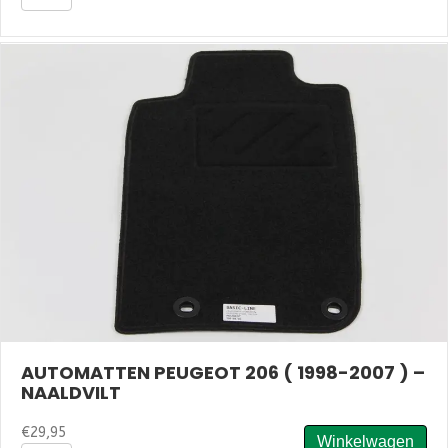
Peugeot
2008
(2020-
2024)
-
Velours
aantal
AUTOMATTEN PEUGEOT 206 ( 1998-2007 ) –
NAALDVILT
€
29,95
Winkelwagen