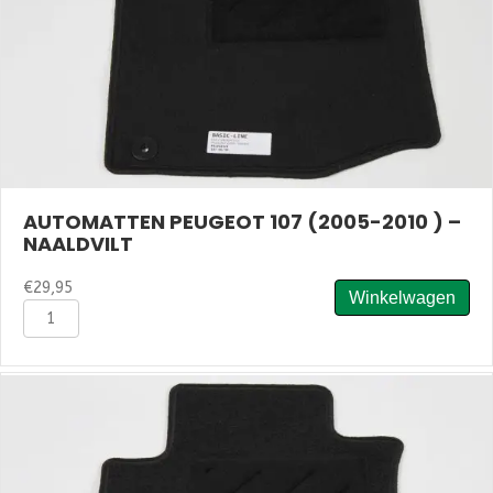
AUTOMATTEN PEUGEOT 107 (2005-2010 ) –
NAALDVILT
€
29,95
Winkelwagen
Automatten
Peugeot
107
(2005-
2010
)
-
Naaldvilt
aantal