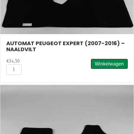
AUTOMAT PEUGEOT EXPERT (2007-2016) –
NAALDVILT
€
34,50
Winkelwagen
Automat
Peugeot
Expert
(2007-
2016)
-
Naaldvilt
aantal