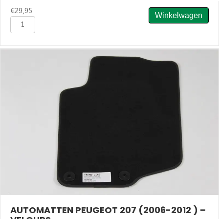
€
29,95
Winkelwagen
Automatten
Peugeot
206
CC
(2001-
2007)
-
Naaldvilt
aantal
AUTOMATTEN PEUGEOT 207 (2006-2012 ) –