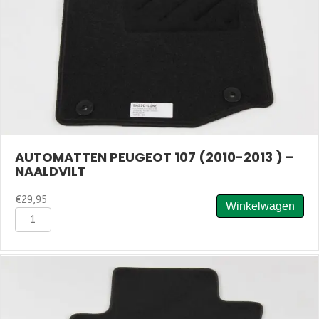
AUTOMATTEN PEUGEOT 107 (2010-2013 ) –
NAALDVILT
€
29,95
Winkelwagen
Automatten
Peugeot
107
(2010-
2013
)
-
Naaldvilt