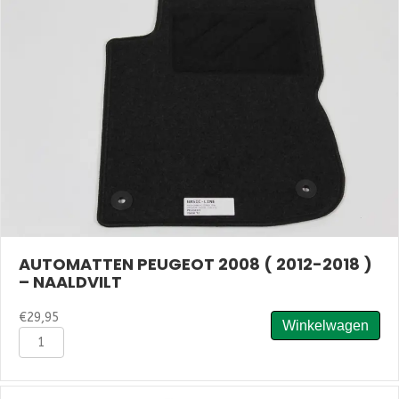
-
Velours
aantal
AUTOMATTEN PEUGEOT 2008 ( 2012-2018 )
– NAALDVILT
€
29,95
Winkelwagen
Automatten
Peugeot
2008
(