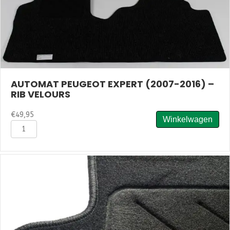
AUTOMAT PEUGEOT EXPERT (2007-2016) –
RIB VELOURS
€
49,95
Winkelwagen
Automat
Peugeot
Expert
(2007-
2016)
-
Rib
Velours
aantal