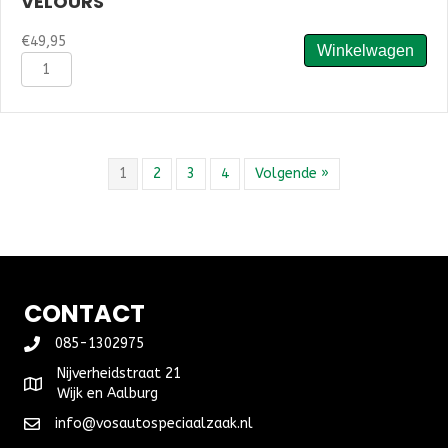
VELOURS
€
49,95
Winkelwagen
Automatten
Peugeot
207
(2006-
2012
)
1
2
3
4
Volgende »
-
Velours
aantal
CONTACT
085-1302975
Nijverheidstraat 21
Wijk en Aalburg
info@vosautospeciaalzaak.nl