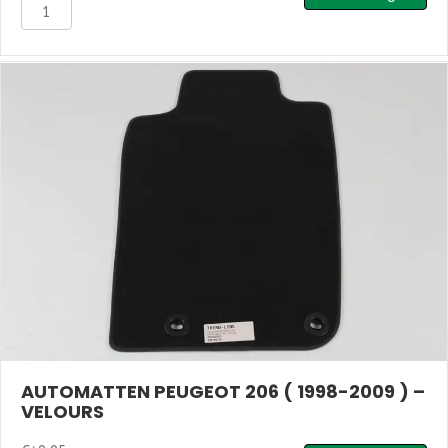
Automatten
Peugeot
206
(
1998-
2007
)
-
Naaldvilt
aantal
AUTOMATTEN PEUGEOT 206 ( 1998-2009 ) –
VELOURS