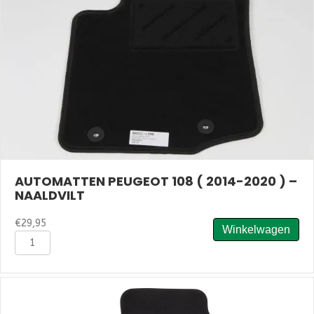
Velours
aantal
AUTOMATTEN PEUGEOT 108 ( 2014-2020 ) –
NAALDVILT
€
29,95
Winkelwagen
Automatten
Peugeot
108
(
2014-
2020