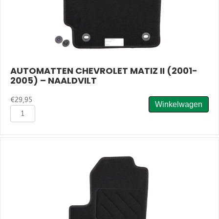
AUTOMATTEN CHEVROLET MATIZ II (2001-
2005) – NAALDVILT
€
29,95
Winkelwagen
Automatten
Chevrolet
Matiz
II
(2001-
2005)
-
Naaldvilt
aantal