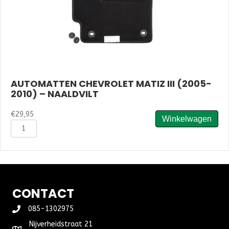
AUTOMATTEN CHEVROLET MATIZ III (2005-
2010) – NAALDVILT
€
29,95
Winkelwagen
Automatten
Chevrolet
Matiz
III
(2005-
2010)
-
CONTACT
Naaldvilt
aantal
085-1302975
Nijverheidstraat 21