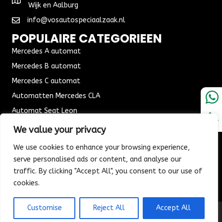
Wijk en Aalburg
info@vosautospeciaalzaak.nl
POPULAIRE CATEGORIEEN
Mercedes A automat
Mercedes B automat
Mercedes C automat
Automatten Mercedes CLA
Automat Seat Leon
ALGEMENE VOORWAARDEN
We value your privacy
Algemene voorwaarden
We use cookies to enhance your browsing experience,
Verzending & Bezorging
serve personalised ads or content, and analyse our
traffic. By clicking "Accept All", you consent to our use of
Retouren & Ruilen
cookies.
Customise
Reject All
Accept All
© 2026 Vos Autospeciaalzaak. All Rights Reserved.