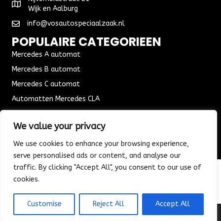
Wijk en Aalburg
info@vosautospeciaalzaak.nl
POPULAIRE CATEGORIEEN
Mercedes A automat
Mercedes B automat
Mercedes C automat
Automatten Mercedes CLA
Automat Seat Leon
We value your privacy
ALGEMENE VOORWAARDEN
We use cookies to enhance your browsing experience,
Algemene voorwaarden
serve personalised ads or content, and analyse our
Verzending & Bezorging
traffic. By clicking "Accept All", you consent to our use of
Retouren & Ruilen
cookies.
Customise
Reject All
Accept All
© 2026 Vos Autospeciaalzaak. All Rights Reserved.