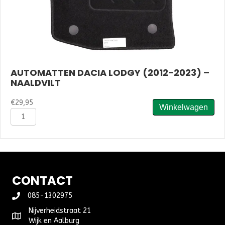
AUTOMATTEN DACIA LODGY (2012-2023) –
NAALDVILT
€
29,95
Winkelwagen
Automatten
Dacia
Lodgy
(2012-
2023)
-
Naaldvilt
CONTACT
aantal
085-1302975
Nijverheidstraat 21
Wijk en Aalburg