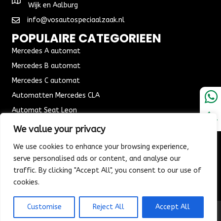
Wijk en Aalburg
info@vosautospeciaalzaak.nl
POPULAIRE CATEGORIEEN
Mercedes A automat
Mercedes B automat
Mercedes C automat
Automatten Mercedes CLA
Automat Seat Leon
ALGEMENE VOORWAARDEN
We value your privacy
Algemene voorwaarden
We use cookies to enhance your browsing experience,
Verzending & Bezorging
serve personalised ads or content, and analyse our
traffic. By clicking "Accept All", you consent to our use of
Retouren & Ruilen
cookies.
Customise
Reject All
Accept All
© 2026 Vos Autospeciaalzaak. All Rights Reserved.