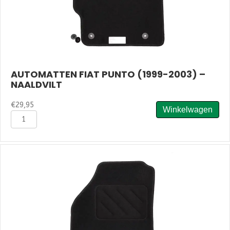
AUTOMATTEN FIAT PUNTO (1999-2003) –
NAALDVILT
€
29,95
Winkelwagen
Automatten
Fiat
Punto
(1999-
2003)
-
Naaldvilt
aantal