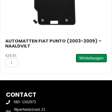
AUTOMATTEN FIAT PUNTO (2003-2009) –
NAALDVILT
€
29,95
Winkelwagen
Automatten
Fiat
Punto
(2003-
2009)
-
Naaldvilt
CONTACT
aantal
085-1302975
Nijverheidstraat 21