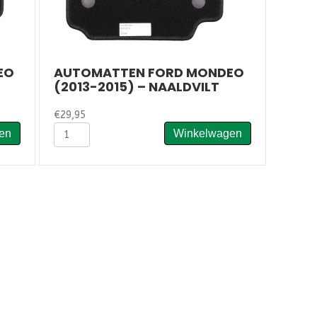
EO
AUTOMATTEN FORD MONDEO
(2013-2015) – NAALDVILT
€
29,95
Automatten
en
Winkelwagen
Ford
Mondeo
(2013-
2015)
-
Naaldvilt
aantal