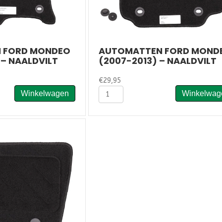
 FORD MONDEO
AUTOMATTEN FORD MOND
 – NAALDVILT
(2007-2013) – NAALDVILT
€
29,95
Automatten
Winkelwagen
Winkelwag
Ford
Mondeo
(2007-
2013)
-
Naaldvilt
aantal