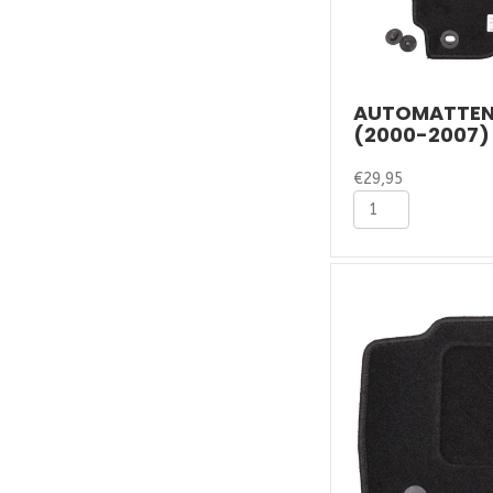
AUTOMATTEN
(2000-2007)
€
29,95
Automatten
Ford
Mondeo
(2000-
2007)
-
Naaldvilt
aantal