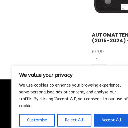
AUTOMATTEN
(2015-2024) 
€
29,95
Automatten
Ford
Mondeo
(2015-
We value your privacy
2024)
We use cookies to enhance your browsing experience,
-
Naaldvilt
serve personalised ads or content, and analyse our
CONTACT
aantal
traffic. By clicking "Accept All", you consent to our use of
085-1302975
cookies.
Nijverheidstraat 21
Wijk en Aalburg
Customise
Reject All
Accept All
info@vosautospeciaalzaak.nl