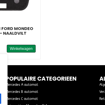
 FORD MONDEO
– NAALDVILT
Winkelwagen
POPULAIRE CATEGORIEEN
A
Mercedes A automat
Alg
Mercedes B automat
Ver
Mercedes C automat
Ret