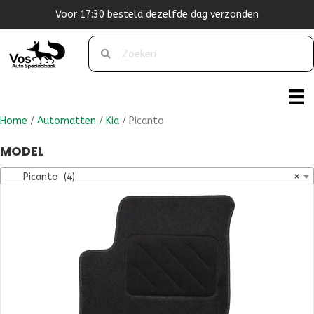
nden
Originele pasvorm
Home
/
Automatten
/
Kia
/ Picanto
MODEL
Picanto (4)
×