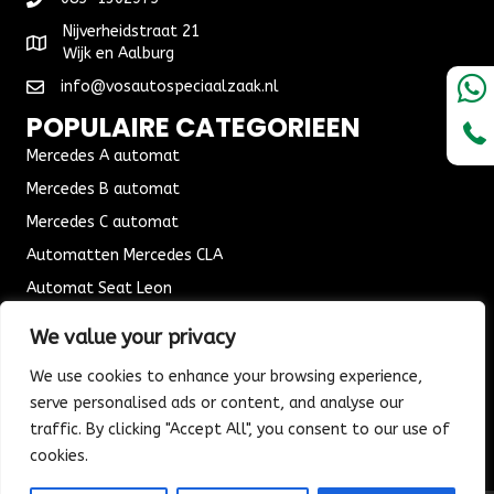
Nijverheidstraat 21
Wijk en Aalburg
info@vosautospeciaalzaak.nl
POPULAIRE CATEGORIEEN
Mercedes A automat
Mercedes B automat
Mercedes C automat
Automatten Mercedes CLA
Automat Seat Leon
ALGEMENE VOORWAARDEN
We value your privacy
Algemene voorwaarden
We use cookies to enhance your browsing experience,
Verzending & Bezorging
serve personalised ads or content, and analyse our
Retouren & Ruilen
traffic. By clicking "Accept All", you consent to our use of
cookies.