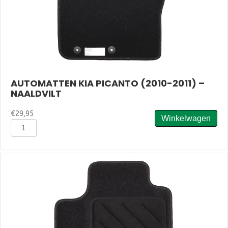
AUTOMATTEN KIA PICANTO (2010-2011) –
NAALDVILT
€
29,95
Winkelwagen
Automatten
Kia
Picanto
(2010-
2011)
-
Naaldvilt
aantal