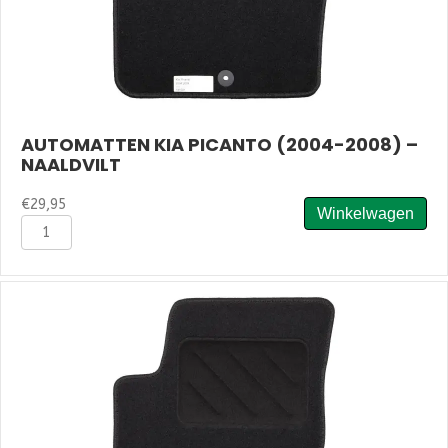
AUTOMATTEN KIA PICANTO (2004-2008) –
NAALDVILT
€
29,95
Winkelwagen
Automatten
Kia
Picanto
(2004-
2008)
-
Naaldvilt
aantal