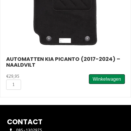
AUTOMATTEN KIA PICANTO (2017-2024) –
NAALDVILT
€
29,95
Winkelwagen
Automatten
Kia
Picanto
(2017-
2024)
-
Naaldvilt
CONTACT
aantal
085-1302975