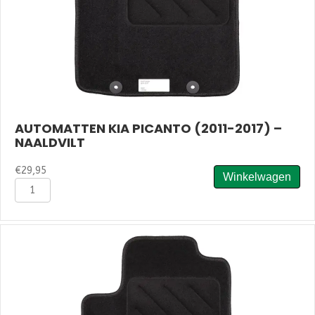
AUTOMATTEN KIA PICANTO (2011-2017) –
NAALDVILT
€
29,95
Winkelwagen
Automatten
Kia
Picanto
(2011-
2017)
-
Naaldvilt
aantal