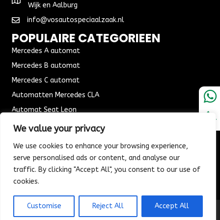
Wijk en Aalburg
info@vosautospeciaalzaak.nl
POPULAIRE CATEGORIEEN
Mercedes A automat
Mercedes B automat
Mercedes C automat
Automatten Mercedes CLA
Automat Seat Leon
ALGEMENE VOORWAARDEN
We value your privacy
Algemene voorwaarden
We use cookies to enhance your browsing experience,
Verzending & Bezorging
serve personalised ads or content, and analyse our
traffic. By clicking "Accept All", you consent to our use of
Retouren & Ruilen
cookies.
Customise
Reject All
Accept All
© 2026 Vos Autospeciaalzaak. All Rights Reserved.