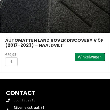
AUTOMATTEN LAND ROVER DISCOVERY V 5P
(2017-2023) – NAALDVILT
€
29,95
Winkelwagen
Automatten
Land
Rover
Discovery
V
5p
(2017-
CONTACT
2023)
-
085-1302975
Naaldvilt
Nijverheidstraat 21
aantal