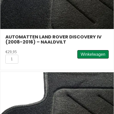
AUTOMATTEN LAND ROVER DISCOVERY IV
(2008-2016) – NAALDVILT
€
29,95
Winkelwagen
Automatten
Land
Rover
Discovery
IV
(2008-
2016)
-
Naaldvilt
aantal