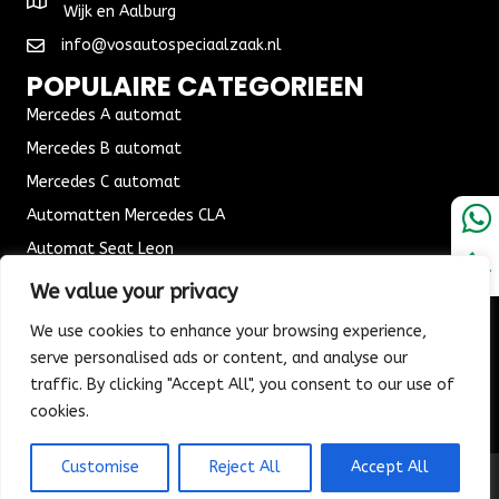
Wijk en Aalburg
info@vosautospeciaalzaak.nl
POPULAIRE CATEGORIEEN
Mercedes A automat
Mercedes B automat
Mercedes C automat
Automatten Mercedes CLA
Automat Seat Leon
ALGEMENE VOORWAARDEN
We value your privacy
Algemene voorwaarden
We use cookies to enhance your browsing experience,
Verzending & Bezorging
serve personalised ads or content, and analyse our
traffic. By clicking "Accept All", you consent to our use of
Retouren & Ruilen
cookies.
Customise
Reject All
Accept All
© 2026 Vos Autospeciaalzaak. All Rights Reserved.