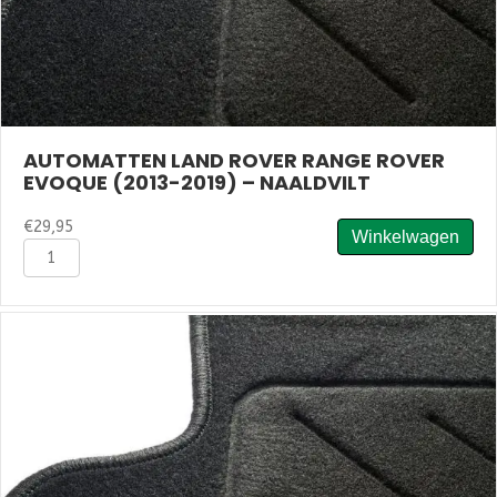
AUTOMATTEN LAND ROVER RANGE ROVER
EVOQUE (2013-2019) – NAALDVILT
€
29,95
Winkelwagen
Automatten
Land
Rover
Range
Rover
Evoque
(2013-
2019)
-
Naaldvilt
aantal