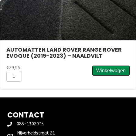
AUTOMATTEN LAND ROVER RANGE ROVER
EVOQUE (2019-2023) – NAALDVILT
€
29,95
Winkelwagen
Automatten
Land
Rover
Range
Rover
Evoque
(2019-
CONTACT
2023)
-
085-1302975
Naaldvilt
Nijverheidstraat 21
aantal