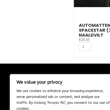
AUTOMATTEN 
SPACESTAR (2
NAALDVILT
€
29,95
Automatten
Mitsubishi
Spacestar
(2013-
2017)
-
Naaldvilt
CONTACT
aantal
We value your privacy
085-1302975
We use cookies to enhance your browsing experience,
Nijverheidstraat 21
serve personalised ads or content, and analyse our
Wijk en Aalburg
traffic. By clicking "Accept All", you consent to our use of
info@vosautospeciaalzaak.nl
cookies.