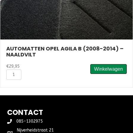
AUTOMATTEN OPEL AGILA B (2008-2014) –
NAALDVILT
€
29,95
Winkelwagen
Automatten
Opel
Agila
B
(2008-
2014)
-
CONTACT
Naaldvilt
aantal
085-1302975
Nijverheidstraat 21