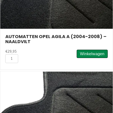
AUTOMATTEN OPEL AGILA A (2004-2008) –
NAALDVILT
€
29,95
Winkelwagen
Automatten
Opel
Agila
A
(2004-
2008)
-
Naaldvilt
aantal