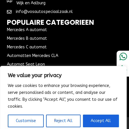
Wijk en Aalburg
info@vosautospeciaalzaak.nl
POPULAIRE CATEGORIEEN
Mercedes A automat
Mercedes B automat
Mercedes C automat
Automatten Mercedes CLA
Automat Seat Leon
ALGEMENE VOORWAARDEN
We value your privacy
Algemene voorwaarden
We use cookies to enhance your browsing experience,
Verzending & Bezorging
serve personalised ads or content, and analyse our
traffic. By clicking "Accept All", you consent to our use of
Retouren & Ruilen
cookies.
Customise
Reject All
Accept All
© 2026 Vos Autospeciaalzaak. All Rights Reserved.