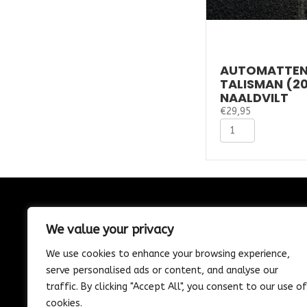
AUTOMATTEN
TALISMAN (20
NAALDVILT
€
29,95
Automatten
Renault
Talisman
(2015-
2023)
-
Naaldvilt
CONTACT
aantal
We value your privacy
085-1302975
We use cookies to enhance your browsing experience,
Nijverheidstraat 21
serve personalised ads or content, and analyse our
Wijk en Aalburg
traffic. By clicking "Accept All", you consent to our use of
info@vosautospeciaalzaak.nl
cookies.