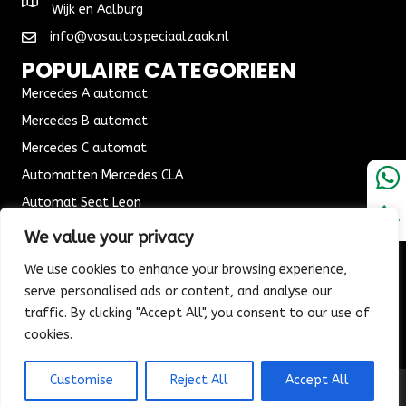
Wijk en Aalburg
info@vosautospeciaalzaak.nl
POPULAIRE CATEGORIEEN
Mercedes A automat
Mercedes B automat
Mercedes C automat
Automatten Mercedes CLA
Automat Seat Leon
ALGEMENE VOORWAARDEN
We value your privacy
Algemene voorwaarden
We use cookies to enhance your browsing experience,
Verzending & Bezorging
serve personalised ads or content, and analyse our
traffic. By clicking "Accept All", you consent to our use of
Retouren & Ruilen
cookies.
Customise
Reject All
Accept All
© 2026 Vos Autospeciaalzaak. All Rights Reserved.