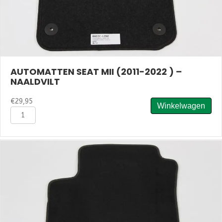
AUTOMATTEN SEAT MII (2011-2022 ) –
NAALDVILT
€
29,95
Winkelwagen
Automatten
Seat
Mii
(2011-
2022
)
-
Naaldvilt
aantal