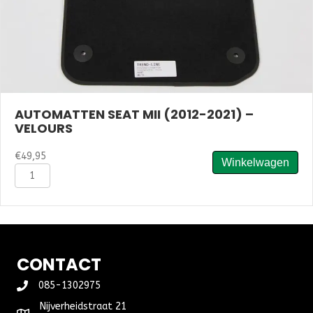
AUTOMATTEN SEAT MII (2012-2021) –
VELOURS
€
49,95
Winkelwagen
Automatten
Seat
Mii
(2012-
2021)
-
Velours
CONTACT
aantal
085-1302975
Nijverheidstraat 21