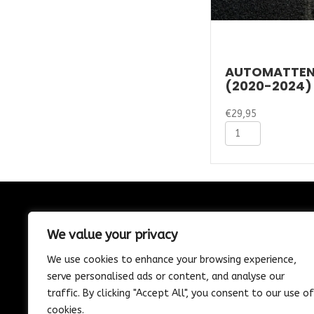
AUTOMATTEN
(2020-2024)
€
29,95
Automatten
Seat
Taracco
(2020-
2024)
-
Naaldvilt
CONTACT
aantal
We value your privacy
085-1302975
We use cookies to enhance your browsing experience,
Nijverheidstraat 21
serve personalised ads or content, and analyse our
Wijk en Aalburg
traffic. By clicking "Accept All", you consent to our use of
info@vosautospeciaalzaak.nl
cookies.