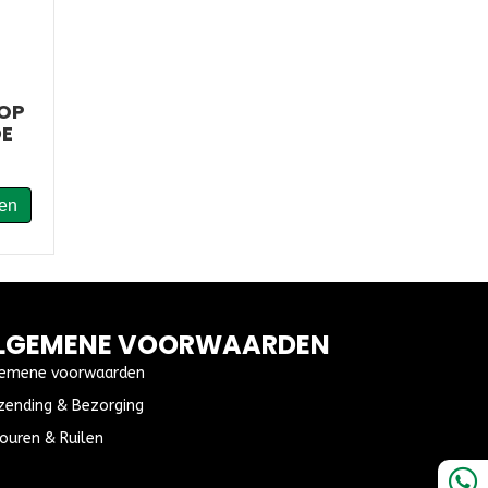
OP
DE
en
LGEMENE VOORWAARDEN
emene voorwaarden
zending & Bezorging
ouren & Ruilen