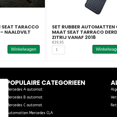
 SEAT TARACCO
SET RUBBER AUTOMATTEN 
 – NAALDVILT
MAAT SEAT TARRACO DER
ZITRIJ VANAF 2018
€
39,95
Set
Winkelwagen
Winkelwag
rubber
automatten
op
maat
Seat
Tarraco
POPULAIRE CATEGORIEEN
A
derde
zitrij
Mercedes A automat
Alg
vanaf
Mercedes B automat
Ver
2018
aantal
Mercedes C automat
Ret
Automatten Mercedes CLA