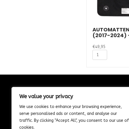
AUTOMATTEN
(2017-2024) 
€
49,95
Automatten
Skoda
Kodiaq
(2017-
2024)
-
Velours
CONTACT
aantal
We value your privacy
085-1302975
We use cookies to enhance your browsing experience,
Nijverheidstraat 21
serve personalised ads or content, and analyse our
Wijk en Aalburg
traffic. By clicking "Accept All", you consent to our use of
info@vosautospeciaalzaak.nl
cookies.