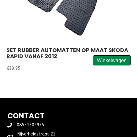
SET RUBBER AUTOMATTEN OP MAAT SKODA
RAPID VANAF 2012
Winkelwagen
€
39,95
Set
rubber
automatten
op
maat
Skoda
Rapid
CONTACT
vanaf
2012
085-1302975
aantal
Nijverheidstraat 21