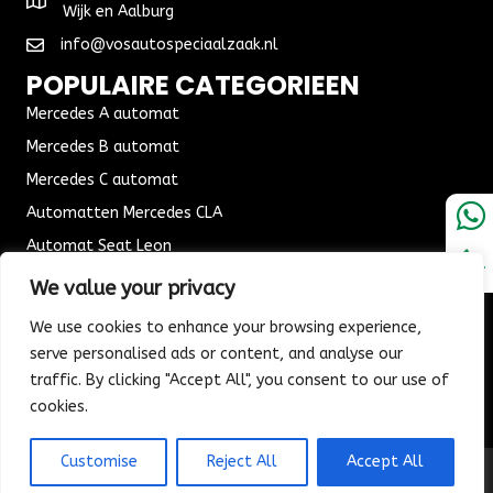
Wijk en Aalburg
info@vosautospeciaalzaak.nl
POPULAIRE CATEGORIEEN
Mercedes A automat
Mercedes B automat
Mercedes C automat
Automatten Mercedes CLA
Automat Seat Leon
ALGEMENE VOORWAARDEN
We value your privacy
Algemene voorwaarden
We use cookies to enhance your browsing experience,
Verzending & Bezorging
serve personalised ads or content, and analyse our
traffic. By clicking "Accept All", you consent to our use of
Retouren & Ruilen
cookies.
Customise
Reject All
Accept All
© 2026 Vos Autospeciaalzaak. All Rights Reserved.