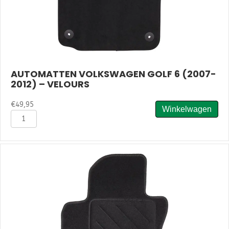
AUTOMATTEN VOLKSWAGEN GOLF 6 (2007-
2012) – VELOURS
€
49,95
Winkelwagen
Automatten
Volkswagen
Golf
6
(2007-
2012)
-
Velours
aantal