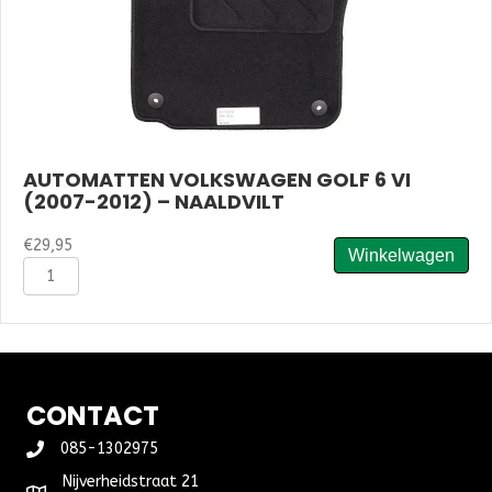
AUTOMATTEN VOLKSWAGEN GOLF 6 VI
(2007-2012) – NAALDVILT
€
29,95
Winkelwagen
Automatten
Volkswagen
Golf
6
VI
(2007-
2012)
CONTACT
-
Naaldvilt
085-1302975
aantal
Nijverheidstraat 21