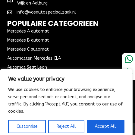
Wijk en Aalburg
info@vosautospeciaalzaak.nl
POPULAIRE CATEGORIEEN
Mercedes A automat
Mercedes B automat
Mercedes C automat
Automatten Mercedes CLA
Automat Seat Leon
ALGEMENE VOORWAARDEN
We value your privacy
Algemene voorwaarden
We use cookies to enhance your browsing experience,
Verzending & Bezorging
serve personalised ads or content, and analyse our
traffic. By clicking "Accept All", you consent to our use of
Retouren & Ruilen
cookies.
Customise
Reject All
Accept All
© 2026 Vos Autospeciaalzaak. All Rights Reserved.