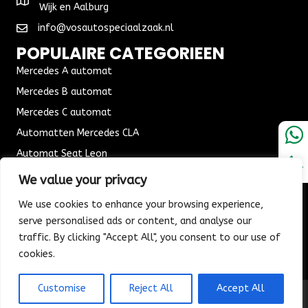
Wijk en Aalburg
info@vosautospeciaalzaak.nl
POPULAIRE CATEGORIEEN
Mercedes A automat
Mercedes B automat
Mercedes C automat
Automatten Mercedes CLA
Automat Seat Leon
ALGEMENE VOORWAARDEN
We value your privacy
Algemene voorwaarden
We use cookies to enhance your browsing experience,
Verzending & Bezorging
serve personalised ads or content, and analyse our
traffic. By clicking "Accept All", you consent to our use of
Retouren & Ruilen
cookies.
Customise
Reject All
Accept All
© 2026 Vos Autospeciaalzaak. All Rights Reserved.