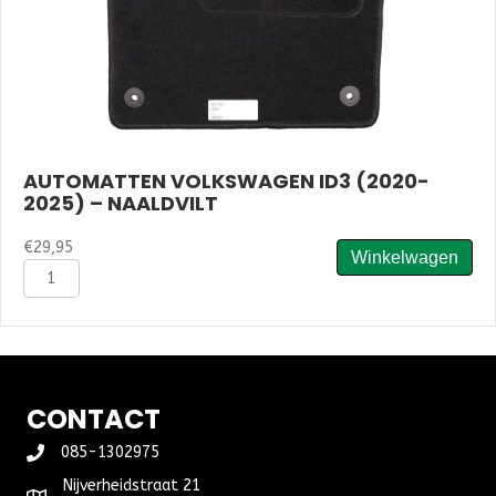
AUTOMATTEN VOLKSWAGEN ID3 (2020-
2025) – NAALDVILT
€
29,95
Winkelwagen
Automatten
Volkswagen
ID3
(2020-
2025)
-
Naaldvilt
CONTACT
aantal
085-1302975
Nijverheidstraat 21