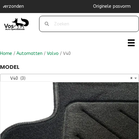
Originele pasvorm
Home
/
Automatten
/
Volvo
/ V40
MODEL
V40 (3)
×