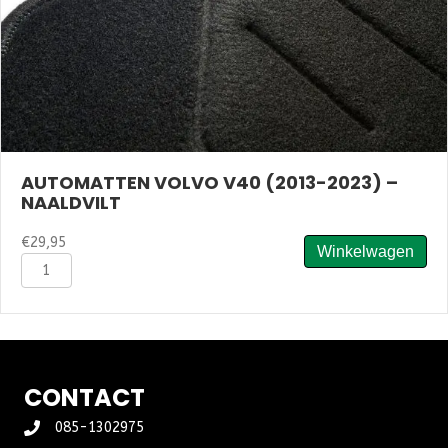
AUTOMATTEN VOLVO V40 (2013-2023) –
NAALDVILT
€
29,95
Winkelwagen
Automatten
Volvo
V40
(2013-
2023)
-
Naaldvilt
CONTACT
aantal
085-1302975