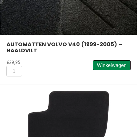
AUTOMATTEN VOLVO V40 (1999-2005) –
NAALDVILT
€
29,95
Winkelwagen
Automatten
Volvo
V40
(1999-
2005)
-
Naaldvilt
aantal