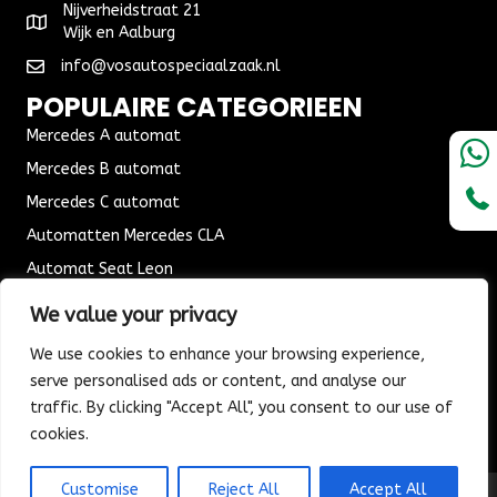
Nijverheidstraat 21
Wijk en Aalburg
info@vosautospeciaalzaak.nl
POPULAIRE CATEGORIEEN
Mercedes A automat
Mercedes B automat
Mercedes C automat
Automatten Mercedes CLA
Automat Seat Leon
ALGEMENE VOORWAARDEN
We value your privacy
Algemene voorwaarden
We use cookies to enhance your browsing experience,
Verzending & Bezorging
serve personalised ads or content, and analyse our
Retouren & Ruilen
traffic. By clicking "Accept All", you consent to our use of
cookies.
Customise
Reject All
Accept All