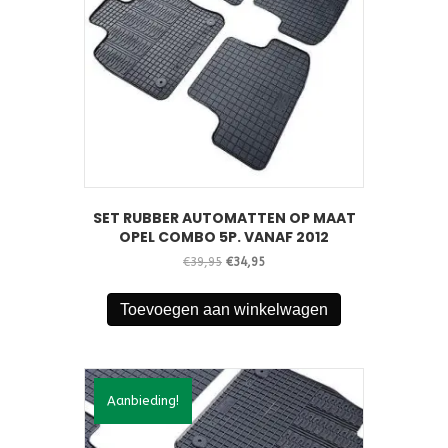
SET RUBBER AUTOMATTEN OP MAAT
OPEL COMBO 5P. VANAF 2012
Oorspronkelijke
Huidige
€
39,95
€
34,95
prijs
prijs
was:
is:
Toevoegen aan winkelwagen
€39,95.
€34,95.
Aanbieding!