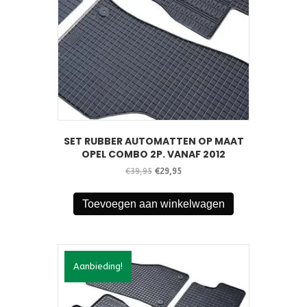
SET RUBBER AUTOMATTEN OP MAAT
OPEL COMBO 2P. VANAF 2012
Oorspronkelijke
Huidige
€
39,95
€
29,95
prijs
prijs
was:
is:
Toevoegen aan winkelwagen
€39,95.
€29,95.
Aanbieding!