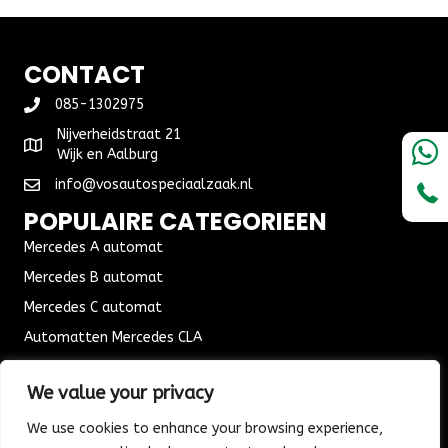
CONTACT
085-1302975
Nijverheidstraat 21
Wijk en Aalburg
info@vosautospeciaalzaak.nl
POPULAIRE CATEGORIEEN
Mercedes A automat
Mercedes B automat
Mercedes C automat
Automatten Mercedes CLA
Automat Seat Leon
We value your privacy
ALGEMENE VOORWAARDEN
We use cookies to enhance your browsing experience,
Algemene voorwaarden