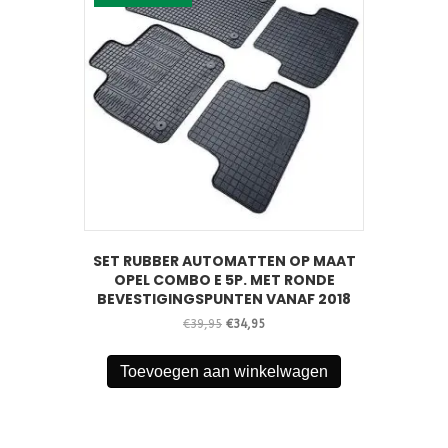
SET RUBBER AUTOMATTEN OP MAAT
OPEL COMBO E 5P. MET RONDE
BEVESTIGINGSPUNTEN VANAF 2018
Oorspronkelijke
Huidige
€
39,95
€
34,95
prijs
prijs
was:
is:
Toevoegen aan winkelwagen
€39,95.
€34,95.