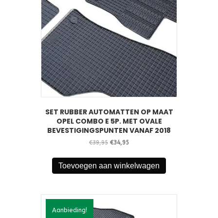
SET RUBBER AUTOMATTEN OP MAAT
OPEL COMBO E 5P. MET OVALE
BEVESTIGINGSPUNTEN VANAF 2018
Oorspronkelijke
Huidige
€
39,95
€
34,95
prijs
prijs
was:
is:
Toevoegen aan winkelwagen
€39,95.
€34,95.
Aanbieding!