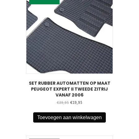
SET RUBBER AUTOMATTEN OP MAAT
PEUGEOT EXPERT II TWEEDE ZITRIJ
VANAF 2006
Oorspronkelijke
Huidige
€
39,95
€
19,95
prijs
prijs
was:
is:
Toevoegen aan winkelwagen
€39,95.
€19,95.