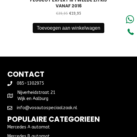
PEUGEOT EXPERT III TWEEDE ZITRIJ
VANAF 2016
Oorspronkelijke
Huidige
€
39,95
€
19,95
prijs
prijs
was:
is:
Toevoegen aan winkelwagen
€39,95.
€19,95.
CONTACT
085-1302975
Nijverheidstraat 21
Wijk en Aalburg
info@vosautospeciaalzaak.nl
POPULAIRE CATEGORIEEN
Mercedes A automat
Mercedes B automat