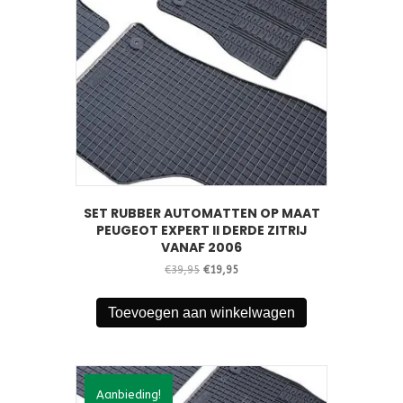
SET RUBBER AUTOMATTEN OP MAAT
PEUGEOT EXPERT II DERDE ZITRIJ
VANAF 2006
Oorspronkelijke
Huidige
€
39,95
€
19,95
prijs
prijs
was:
is:
Toevoegen aan winkelwagen
€39,95.
€19,95.
Aanbieding!