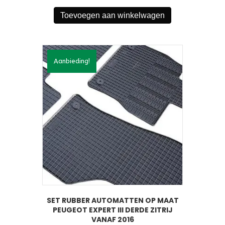
was:
is:
Toevoegen aan winkelwagen
€39,95.
€34,95.
Aanbieding!
SET RUBBER AUTOMATTEN OP MAAT
PEUGEOT EXPERT III DERDE ZITRIJ
VANAF 2016