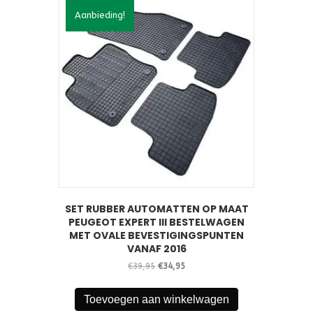
Aanbieding!
SET RUBBER AUTOMATTEN OP MAAT
PEUGEOT EXPERT III BESTELWAGEN
MET OVALE BEVESTIGINGSPUNTEN
VANAF 2016
Oorspronkelijke
Huidige
€
39,95
€
34,95
prijs
prijs
was:
is:
Toevoegen aan winkelwagen
€39,95.
€34,95.