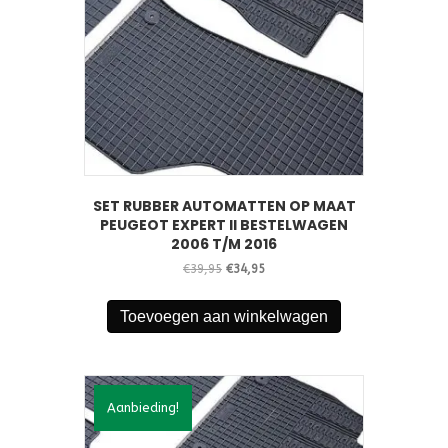
SET RUBBER AUTOMATTEN OP MAAT
PEUGEOT EXPERT II BESTELWAGEN
2006 T/M 2016
Oorspronkelijke
Huidige
€
39,95
€
34,95
prijs
prijs
was:
is:
Toevoegen aan winkelwagen
€39,95.
€34,95.
Aanbieding!