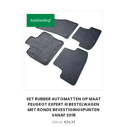
Aanbieding!
SET RUBBER AUTOMATTEN OP MAAT
PEUGEOT EXPERT III BESTELWAGEN
MET RONDE BEVESTIGINGSPUNTEN
VANAF 2016
Oorspronkelijke
Huidige
€
39,95
€
34,95
prijs
prijs