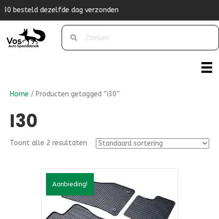
g verzonden
Originele pasvorm
Home
/ Producten getagged “i30”
I30
Toont alle 2 resultaten
Aanbieding!