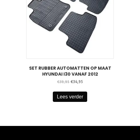
SET RUBBER AUTOMATTEN OP MAAT
HYUNDAI I30 VANAF 2012
Oorspronkelijke
Huidige
€
39,95
€
34,95
prijs
prijs
was:
is:
Lees verder
€39,95.
€34,95.