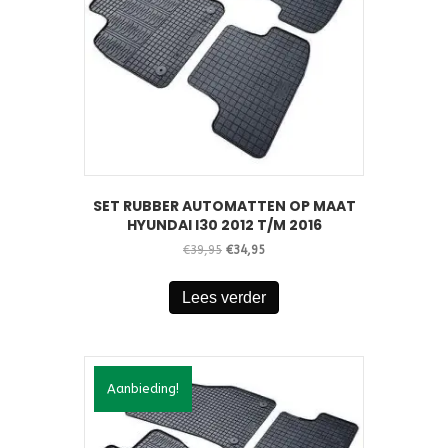
SET RUBBER AUTOMATTEN OP MAAT
HYUNDAI I30 2012 T/M 2016
Oorspronkelijke
Huidige
€
39,95
€
34,95
prijs
prijs
was:
is:
Lees verder
€39,95.
€34,95.
Aanbieding!