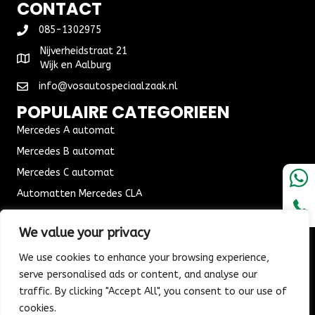
CONTACT
085-1302975
Nijverheidstraat 21
Wijk en Aalburg
info@vosautospeciaalzaak.nl
POPULAIRE CATEGORIEEN
Mercedes A automat
Mercedes B automat
Mercedes C automat
Automatten Mercedes CLA
Automat Seat Leon
We value your privacy
ALGEMENE VOORWAARDEN
We use cookies to enhance your browsing experience,
Algemene voorwaarden
serve personalised ads or content, and analyse our
Verzending & Bezorging
traffic. By clicking "Accept All", you consent to our use of
Retouren & Ruilen
cookies.