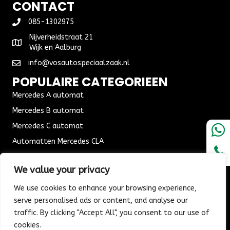
CONTACT
085-1302975
Nijverheidstraat 21
Wijk en Aalburg
info@vosautospeciaalzaak.nl
POPULAIRE CATEGORIEEN
Mercedes A automat
Mercedes B automat
Mercedes C automat
Automatten Mercedes CLA
Automat Seat Leon
We value your privacy
ALGEMENE VOORWAARDEN
We use cookies to enhance your browsing experience,
Algemene voorwaarden
serve personalised ads or content, and analyse our
Verzending & Bezorging
traffic. By clicking "Accept All", you consent to our use of
Retouren & Ruilen
cookies.