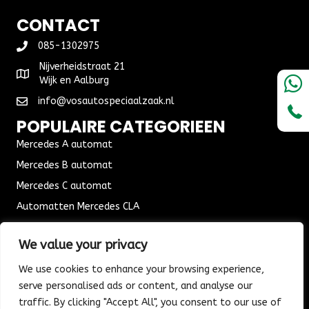
CONTACT
085-1302975
Nijverheidstraat 21
Wijk en Aalburg
info@vosautospeciaalzaak.nl
POPULAIRE CATEGORIEEN
Mercedes A automat
Mercedes B automat
Mercedes C automat
Automatten Mercedes CLA
Automat Seat Leon
We value your privacy
ALGEMENE VOORWAARDEN
We use cookies to enhance your browsing experience,
Algemene voorwaarden
serve personalised ads or content, and analyse our
Verzending & Bezorging
traffic. By clicking "Accept All", you consent to our use of