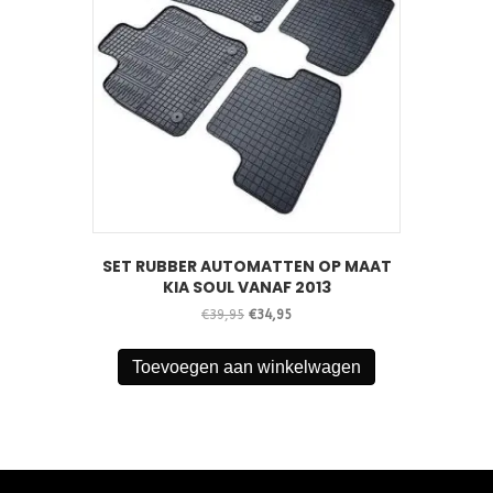
SET RUBBER AUTOMATTEN OP MAAT
KIA SOUL VANAF 2013
Oorspronkelijke
Huidige
€
39,95
€
34,95
prijs
prijs
was:
is:
Toevoegen aan winkelwagen
€39,95.
€34,95.