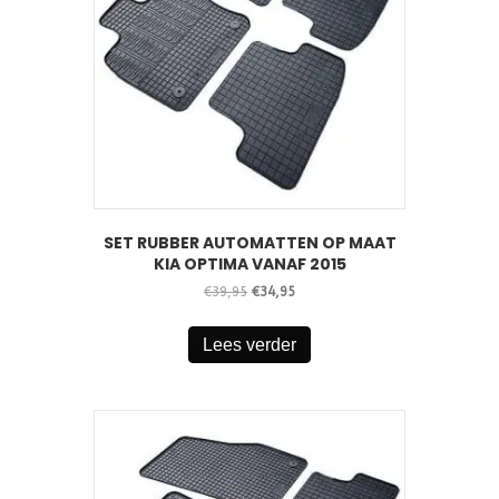
SET RUBBER AUTOMATTEN OP MAAT
KIA OPTIMA VANAF 2015
Oorspronkelijke
Huidige
€
39,95
€
34,95
prijs
prijs
was:
is:
Lees verder
€39,95.
€34,95.