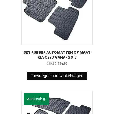
SET RUBBER AUTOMATTEN OP MAAT
KIA CEED VANAF 2018
Oorspronkelijke
Huidige
€
39,95
€
34,95
prijs
prijs
was:
is:
Toevoegen aan winkelwagen
€39,95.
€34,95.
Aanbieding!