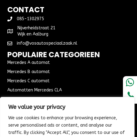
CONTACT
085-1302975
Nijverheidstraat 21
Wijk en Aalburg
info@vosautospeciaalzaak.nl
POPULAIRE CATEGORIEEN
Mercedes A automat
Mercedes B automat
Mercedes C automat
Automatten Mercedes CLA
Automat Seat Leon
We value your privacy
ALGEMENE VOORWAARDEN
We use cookies to enhance your browsing experience,
Algemene voorwaarden
serve personalised ads or content, and analyse our
Verzending & Bezorging
traffic. By clicking "Accept All", you consent to our use of
Retouren & Ruilen