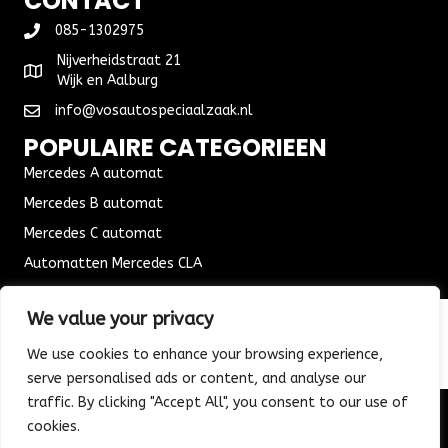
CONTACT
085-1302975
Nijverheidstraat 21
Wijk en Aalburg
info@vosautospeciaalzaak.nl
POPULAIRE CATEGORIEEN
Mercedes A automat
Mercedes B automat
Mercedes C automat
Automatten Mercedes CLA
Automat Seat Leon
We value your privacy
ALGEMENE VOORWAARDEN
We use cookies to enhance your browsing experience,
Algemene voorwaarden
serve personalised ads or content, and analyse our
Verzending & Bezorging
traffic. By clicking "Accept All", you consent to our use of
Retouren & Ruilen
cookies.