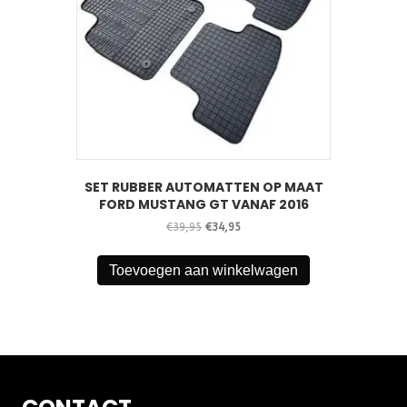
SET RUBBER AUTOMATTEN OP MAAT
FORD MUSTANG GT VANAF 2016
Oorspronkelijke
Huidige
€
39,95
€
34,95
prijs
prijs
was:
is:
Toevoegen aan winkelwagen
€39,95.
€34,95.