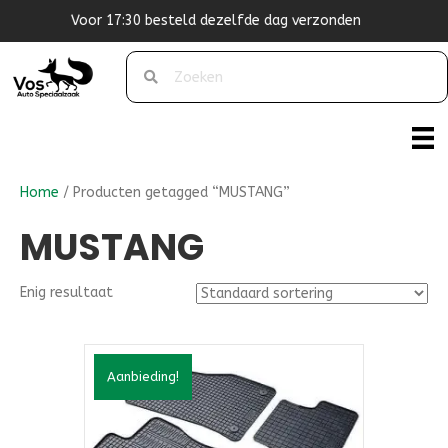
besteld dezelfde dag verzonden
Or
Home
/ Producten getagged “MUSTANG”
MUSTANG
Enig resultaat
Aanbieding!