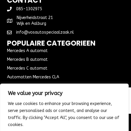
CONTACT
085-1302975
Nijverheidstraat 21
Wijk en Aalburg
info@vosautospeciaalzaak.nl
POPULAIRE CATEGORIEEN
Mercedes A automat
Mercedes B automat
Mercedes C automat
Automatten Mercedes CLA
Automat Seat Leon
We value your privacy
ALGEMENE VOORWAARDEN
We use cookies to enhance your browsing experience,
Algemene voorwaarden
serve personalised ads or content, and analyse our
Verzending & Bezorging
traffic. By clicking "Accept All", you consent to our use of
Retouren & Ruilen
cookies.