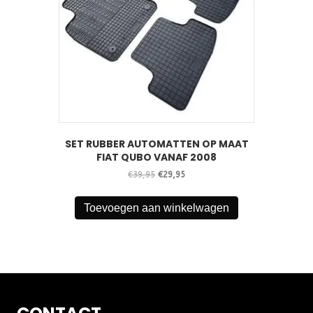
SET RUBBER AUTOMATTEN OP MAAT
FIAT QUBO VANAF 2008
Oorspronkelijke
Huidige
€
39,95
€
29,95
prijs
prijs
was:
is:
Toevoegen aan winkelwagen
€39,95.
€29,95.