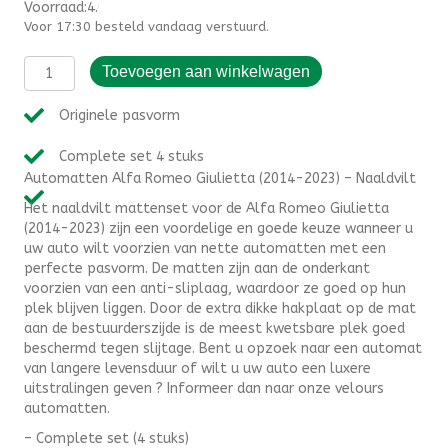
Voorraad:4.000000
Voor 17:30 besteld vandaag verstuurd.
Automatten
Toevoegen aan winkelwagen
Alfa
Romeo
Originele pasvorm
Giulietta
(2014-
Complete set 4 stuks
2023)
Automatten Alfa Romeo Giulietta (2014-2023) – Naaldvilt
-
Naaldvilt
Het naaldvilt mattenset voor de Alfa Romeo Giulietta
aantal
(2014-2023) zijn een voordelige en goede keuze wanneer u
uw auto wilt voorzien van nette automatten met een
perfecte pasvorm. De matten zijn aan de onderkant
voorzien van een anti-sliplaag, waardoor ze goed op hun
plek blijven liggen. Door de extra dikke hakplaat op de mat
aan de bestuurderszijde is de meest kwetsbare plek goed
beschermd tegen slijtage. Bent u opzoek naar een automat
van langere levensduur of wilt u uw auto een luxere
uitstralingen geven ? Informeer dan naar onze velours
automatten.
– Complete set (4 stuks)