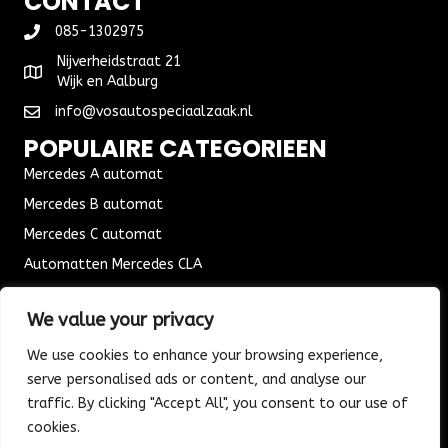
CONTACT
085-1302975
Nijverheidstraat 21
Wijk en Aalburg
info@vosautospeciaalzaak.nl
POPULAIRE CATEGORIEEN
Mercedes A automat
Mercedes B automat
Mercedes C automat
Automatten Mercedes CLA
Automat Seat Leon
We value your privacy
ALGEMENE VOORWAARDEN
We use cookies to enhance your browsing experience,
Algemene voorwaarden
serve personalised ads or content, and analyse our
Verzending & Bezorging
traffic. By clicking "Accept All", you consent to our use of
Retouren & Ruilen
cookies.