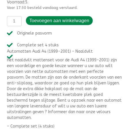
prijs
prijs
Voorraad:5.000000
Voor 17:30 besteld vandaag verstuurd.
was:
is:
Automatten
€29,95.
€24,95.
Toevoegen aan winkelwagen
Audi
A4
Originele pasvorm
(1999-
2001)
Complete set 4 stuks
-
Automatten Audi A4 (1999-2001) – Naaldvilt
Naaldvilt
aantal
Het naaldvilt mattenset voor de Audi A4 (1999-2001) zijn
een voordelige en goede keuze wanneer u uw auto wilt
voorzien van nette automatten met een perfecte
pasvorm. De matten zijn aan de onderkant voorzien van een
anti-sliplaag, waardoor ze goed op hun plek blijven liggen.
Door de extra dikke hakplaat op de mat aan de
bestuurderszijde is de meest kwetsbare plek goed
beschermd tegen slijtage. Bent u opzoek naar een automat
van langere levensduur of wilt u uw auto een luxere
uitstralingen geven ? Informeer dan naar onze velours
automatten.
– Complete set (4 stuks)