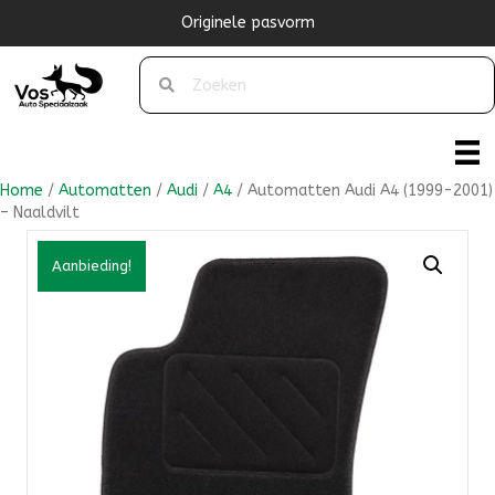
Originele pasvorm
Home
/
Automatten
/
Audi
/
A4
/ Automatten Audi A4 (1999-2001)
– Naaldvilt
Aanbieding!