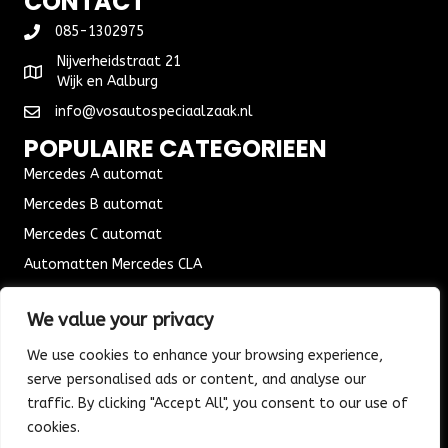
CONTACT
085-1302975
Nijverheidstraat 21
Wijk en Aalburg
info@vosautospeciaalzaak.nl
POPULAIRE CATEGORIEEN
Mercedes A automat
Mercedes B automat
Mercedes C automat
Automatten Mercedes CLA
Automat Seat Leon
We value your privacy
ALGEMENE VOORWAARDEN
We use cookies to enhance your browsing experience,
Algemene voorwaarden
serve personalised ads or content, and analyse our
Verzending & Bezorging
traffic. By clicking "Accept All", you consent to our use of
Retouren & Ruilen
cookies.