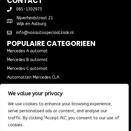
CONTACT
085-1302975
Nijverheidstraat 21
Wijk en Aalburg
info@vosautospeciaalzaak.nl
POPULAIRE CATEGORIEEN
Mercedes A automat
Mercedes B automat
Mercedes C automat
Automatten Mercedes CLA
Automat Seat Leon
We value your privacy
ALGEMENE VOORWAARDEN
We use cookies to enhance your browsing experience,
Algemene voorwaarden
serve personalised ads or content, and analyse our
Verzending & Bezorging
traffic. By clicking "Accept All", you consent to our use of
Retouren & Ruilen
cookies.