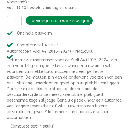
Voorraad:3.000000
Voor 17:30 besteld vandaag verstuurd.
Automatten
Toevoegen aan winkelwagen
Audi
A4
Originele pasvorm
(2015-
2024)
Complete set 4 stuks
-
Automatten Audi A4 (2015-2024) – Naaldvilt
Naaldvilt
aantal
Het naaldvilt mattenset voor de Audi A4 (2015-2024) zijn
een voordelige en goede keuze wanneer u uw auto wilt
voorzien van nette automatten met een perfecte
pasvorm. De matten zijn aan de onderkant voorzien van een
anti-sliplaag, waardoor ze goed op hun plek blijven liggen.
Door de extra dikke hakplaat op de mat aan de
bestuurderszijde is de meest kwetsbare plek goed
beschermd tegen slijtage. Bent u opzoek naar een automat
van langere levensduur of wilt u uw auto een luxere
uitstralingen geven ? Informeer dan naar onze velours
automatten.
– Complete set (4 stuks)