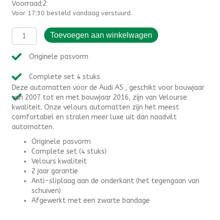
Voorraad:2
Voor 17:30 besteld vandaag verstuurd.
Automatten
Toevoegen aan winkelwagen
Audi
A5
Originele pasvorm
Coupe
(2007-
Complete set 4 stuks
2016)
Deze automatten voor de Audi A5 , geschikt voor bouwjaar
-
van 2007 tot en met bouwjaar 2016, zijn van Velourse
Velours
kwaliteit. Onze velours automatten zijn het meest
aantal
comfortabel en stralen meer luxe uit dan naadvilt
automatten.
Originele pasvorm
Complete set (4 stuks)
Velours kwaliteit
2 jaar garantie
Anti-sliplaag aan de onderkant (het tegengaan van
schuiven)
Afgewerkt met een zwarte bandage