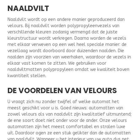
NAALDVILT
Naaldvilt wordt op een andere manier geproduceerd dan
velours. Bij naaldvilt worden polypropyleenvezels van
verschillende kleuren zodanig vermengd dat de juiste
kleurstructuur wordt verkregen. Daarna worden de vezels
met elkaar verweven op een wel heel speciale manier: de
vezellaag wordt doorboord door duizenden naalden. Die
naalden zijn voorzien van weerhaken, waardoor de vezels in
elkaar vast komen te zitten. We gebruiken voor
naaldviltmatten polypropyleen omdat we kwaliteit boven
kwantiteit stellen.
DE VOORDELEN VAN VELOURS
U vraagt zich nu zonder twijfel af welke automat het
meest geschikt voor u is. Goed nieuws: automatten van
zowel velours als van naaldvilt zijn kwalitatief uitmuntend;
de ene soort doet niet onder voor de ander. Onze velours
automatten zijn het meest comfortabel en stralen luxe
uit. Daardoor ogen ze een stuk gelikter dan de automatten
van naaldvilt. Wanneer u het interieur van uw auto dus net