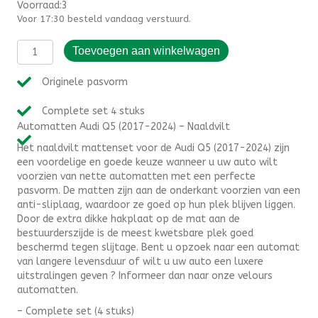
Voorraad:3
Voor 17:30 besteld vandaag verstuurd.
Automatten
Toevoegen aan winkelwagen
Audi
Q5
Originele pasvorm
(2017-
2024)
Complete set 4 stuks
-
Automatten Audi Q5 (2017-2024) – Naaldvilt
Naaldvilt
aantal
Het naaldvilt mattenset voor de Audi Q5 (2017-2024) zijn
een voordelige en goede keuze wanneer u uw auto wilt
voorzien van nette automatten met een perfecte
pasvorm. De matten zijn aan de onderkant voorzien van een
anti-sliplaag, waardoor ze goed op hun plek blijven liggen.
Door de extra dikke hakplaat op de mat aan de
bestuurderszijde is de meest kwetsbare plek goed
beschermd tegen slijtage. Bent u opzoek naar een automat
van langere levensduur of wilt u uw auto een luxere
uitstralingen geven ? Informeer dan naar onze velours
automatten.
– Complete set (4 stuks)