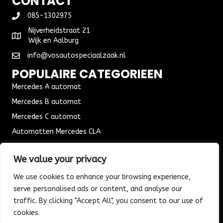
CONTACT
085-1302975
Nijverheidstraat 21
Wijk en Aalburg
info@vosautospeciaalzaak.nl
POPULAIRE CATEGORIEEN
Mercedes A automat
Mercedes B automat
Mercedes C automat
Automatten Mercedes CLA
Automat Seat Leon
We value your privacy
ALGEMENE VOORWAARDEN
We use cookies to enhance your browsing experience,
Algemene voorwaarden
serve personalised ads or content, and analyse our
Verzending & Bezorging
traffic. By clicking "Accept All", you consent to our use of
Retouren & Ruilen
cookies.