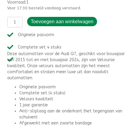
Voorraad:1
Voor 17:30 besteld vandaag verstuurd.
Automatten
Toevoegen aan winkelwagen
Audi
Q7
Originele pasvorm
(2015-
2024)
Complete set 4 stuks
-
Deze automatten voor de Audi Q7, geschikt voor bouwjaar
Velours
van 2015 tot en met bouwjaar 2024, zijn van Velourse
aantal
kwaliteit. Onze velours automatten zijn het meest
comfortabel en stralen meer luxe uit dan naadvilt
automatten.
Originele pasvorm
Complete set (4 stuks)
Velours kwaliteit
1 jaar garantie
Anti-sliplaag aan de onderkant (het tegengaan van
schuiven)
Afgewerkt met een zwarte bandage