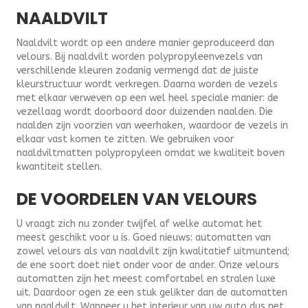
NAALDVILT
Naaldvilt wordt op een andere manier geproduceerd dan
velours. Bij naaldvilt worden polypropyleenvezels van
verschillende kleuren zodanig vermengd dat de juiste
kleurstructuur wordt verkregen. Daarna worden de vezels
met elkaar verweven op een wel heel speciale manier: de
vezellaag wordt doorboord door duizenden naalden. Die
naalden zijn voorzien van weerhaken, waardoor de vezels in
elkaar vast komen te zitten. We gebruiken voor
naaldviltmatten polypropyleen omdat we kwaliteit boven
kwantiteit stellen.
DE VOORDELEN VAN VELOURS
U vraagt zich nu zonder twijfel af welke automat het
meest geschikt voor u is. Goed nieuws: automatten van
zowel velours als van naaldvilt zijn kwalitatief uitmuntend;
de ene soort doet niet onder voor de ander. Onze velours
automatten zijn het meest comfortabel en stralen luxe
uit. Daardoor ogen ze een stuk gelikter dan de automatten
van naaldvilt. Wanneer u het interieur van uw auto dus net