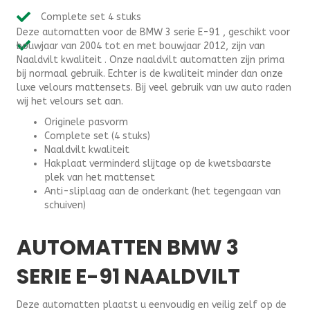
E91
Complete set 4 stuks
(2004-
Deze automatten voor de BMW 3 serie E-91 , geschikt voor
2012)
bouwjaar van 2004 tot en met bouwjaar 2012, zijn van
-
Naaldvilt kwaliteit . Onze naaldvilt automatten zijn prima
Naaldvilt
bij normaal gebruik. Echter is de kwaliteit minder dan onze
aantal
luxe velours mattensets. Bij veel gebruik van uw auto raden
wij het velours set aan.
Originele pasvorm
Complete set (4 stuks)
Naaldvilt kwaliteit
Hakplaat verminderd slijtage op de kwetsbaarste
plek van het mattenset
Anti-sliplaag aan de onderkant (het tegengaan van
schuiven)
AUTOMATTEN BMW 3
SERIE E-91 NAALDVILT
Deze automatten plaatst u eenvoudig en veilig zelf op de