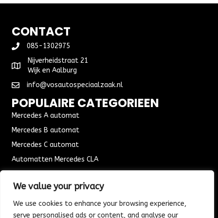
CONTACT
085-1302975
Nijverheidstraat 21
Wijk en Aalburg
info@vosautospeciaalzaak.nl
POPULAIRE CATEGORIEEN
Mercedes A automat
Mercedes B automat
Mercedes C automat
Automatten Mercedes CLA
Automat Seat Leon
We value your privacy
ALGEMENE VOORWAARDEN
We use cookies to enhance your browsing experience,
Algemene voorwaarden
serve personalised ads or content, and analyse our