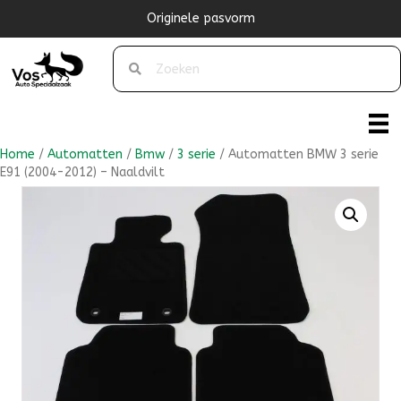
Originele pasvorm
Home
/
Automatten
/
Bmw
/
3 serie
/ Automatten BMW 3 serie
E91 (2004-2012) – Naaldvilt