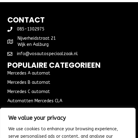
CONTACT
085-1302975
Nijverheidstraat 21
Wijk en Aalburg
info@vosautospeciaalzaak.nl
POPULAIRE CATEGORIEEN
Mercedes A automat
Mercedes B automat
Mercedes C automat
Automatten Mercedes CLA
Automat Seat Leon
We value your privacy
ALGEMENE VOORWAARDEN
We use cookies to enhance your browsing experience,
Algemene voorwaarden
serve personalised ads or content, and analyse our