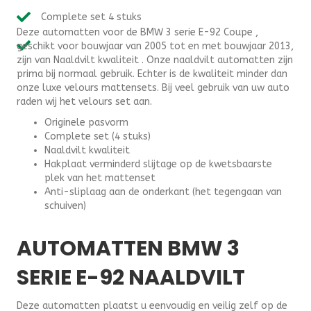
E92
Complete set 4 stuks
Coupe
Deze automatten voor de BMW 3 serie E-92 Coupe ,
(2005-
geschikt voor bouwjaar van 2005 tot en met bouwjaar 2013,
2013)
zijn van Naaldvilt kwaliteit . Onze naaldvilt automatten zijn
-
prima bij normaal gebruik. Echter is de kwaliteit minder dan
Naaldvilt
onze luxe velours mattensets. Bij veel gebruik van uw auto
aantal
raden wij het velours set aan.
Originele pasvorm
Complete set (4 stuks)
Naaldvilt kwaliteit
Hakplaat verminderd slijtage op de kwetsbaarste
plek van het mattenset
Anti-sliplaag aan de onderkant (het tegengaan van
schuiven)
AUTOMATTEN BMW 3
SERIE E-92 NAALDVILT
Deze automatten plaatst u eenvoudig en veilig zelf op de