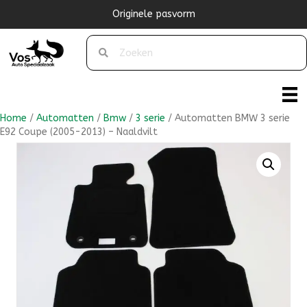
Originele pasvorm
Home
/
Automatten
/
Bmw
/
3 serie
/ Automatten BMW 3 serie
E92 Coupe (2005-2013) – Naaldvilt