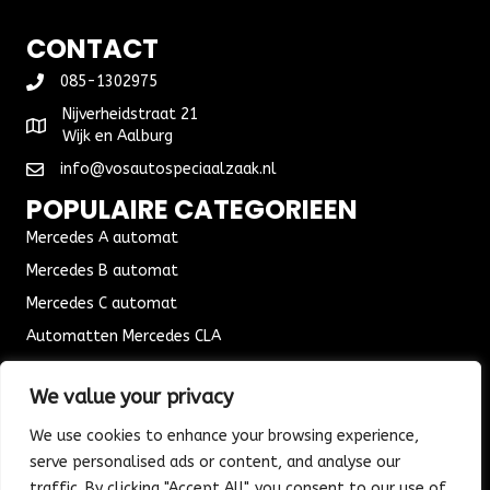
CONTACT
085-1302975
Nijverheidstraat 21
Wijk en Aalburg
info@vosautospeciaalzaak.nl
POPULAIRE CATEGORIEEN
Mercedes A automat
Mercedes B automat
Mercedes C automat
Automatten Mercedes CLA
Automat Seat Leon
We value your privacy
ALGEMENE VOORWAARDEN
We use cookies to enhance your browsing experience,
Algemene voorwaarden
serve personalised ads or content, and analyse our
Verzending & Bezorging
traffic. By clicking "Accept All", you consent to our use of