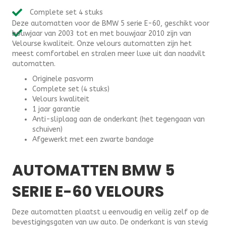
E60
Complete set 4 stuks
(2003-
Deze automatten voor de BMW 5 serie E-60, geschikt voor
2010)
bouwjaar van 2003 tot en met bouwjaar 2010 zijn van
-
Velourse kwaliteit. Onze velours automatten zijn het
Velours
meest comfortabel en stralen meer luxe uit dan naadvilt
aantal
automatten.
Originele pasvorm
Complete set (4 stuks)
Velours kwaliteit
1 jaar garantie
Anti-sliplaag aan de onderkant (het tegengaan van
schuiven)
Afgewerkt met een zwarte bandage
AUTOMATTEN BMW 5
SERIE E-60 VELOURS
Deze automatten plaatst u eenvoudig en veilig zelf op de
bevestigingsgaten van uw auto. De onderkant is van stevig