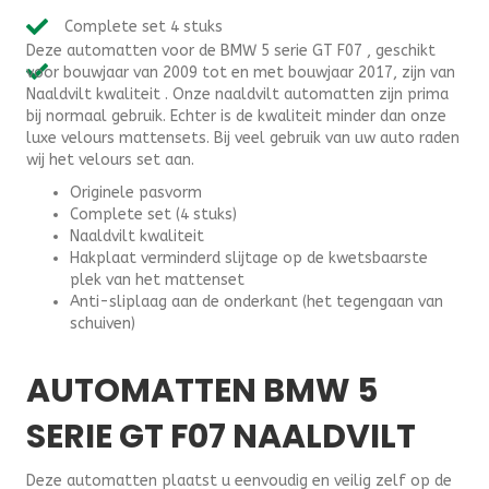
GT
Complete set 4 stuks
F07
Deze automatten voor de BMW 5 serie GT F07 , geschikt
(2009-
voor bouwjaar van 2009 tot en met bouwjaar 2017, zijn van
2017)
Naaldvilt kwaliteit . Onze naaldvilt automatten zijn prima
-
bij normaal gebruik. Echter is de kwaliteit minder dan onze
Naaldvilt
luxe velours mattensets. Bij veel gebruik van uw auto raden
aantal
wij het velours set aan.
Originele pasvorm
Complete set (4 stuks)
Naaldvilt kwaliteit
Hakplaat verminderd slijtage op de kwetsbaarste
plek van het mattenset
Anti-sliplaag aan de onderkant (het tegengaan van
schuiven)
AUTOMATTEN BMW 5
SERIE GT F07 NAALDVILT
Deze automatten plaatst u eenvoudig en veilig zelf op de