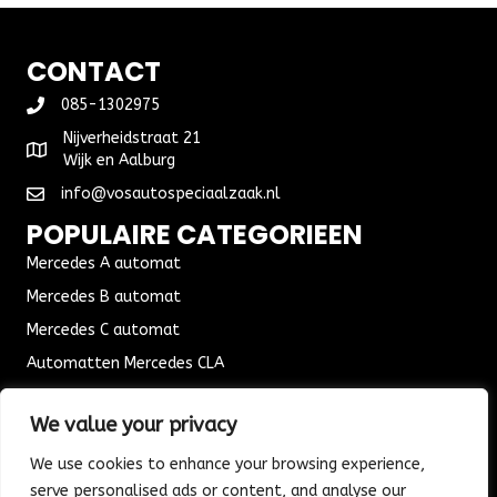
CONTACT
085-1302975
Nijverheidstraat 21
Wijk en Aalburg
info@vosautospeciaalzaak.nl
POPULAIRE CATEGORIEEN
Mercedes A automat
Mercedes B automat
Mercedes C automat
Automatten Mercedes CLA
Automat Seat Leon
We value your privacy
ALGEMENE VOORWAARDEN
We use cookies to enhance your browsing experience,
Algemene voorwaarden
serve personalised ads or content, and analyse our