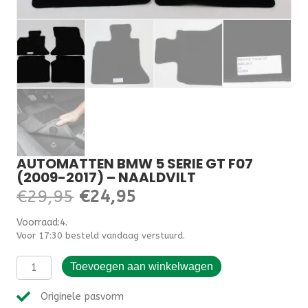
AUTOMATTEN BMW 5 SERIE GT F07
(2009-2017) – NAALDVILT
Oorspronkelijke
Huidige
€
29,95
€
24,95
prijs
prijs
Voorraad:4.000000
Voor 17:30 besteld vandaag verstuurd.
was:
is:
Automatten
€29,95.
€24,95.
Toevoegen aan winkelwagen
BMW
5
Originele pasvorm
serie