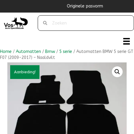
Originele pasvorm
Home
/
Automatten
/
Bmw
/
5 serie
/ Automatten BMW 5 serie GT
F07 (2009-2017) – Naaldvilt
Aanbieding!