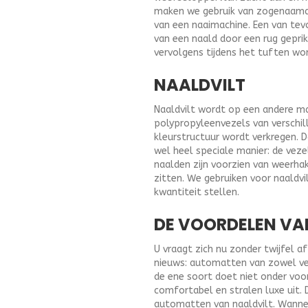
maken we gebruik van zogenaamd t
van een naaimachine. Een van tev
van een naald door een rug geprik
vervolgens tijdens het tuften wo
NAALDVILT
Naaldvilt wordt op een andere ma
polypropyleenvezels van verschil
kleurstructuur wordt verkregen. 
wel heel speciale manier: de vez
naalden zijn voorzien van weerha
zitten. We gebruiken voor naald
kwantiteit stellen.
DE VOORDELEN VA
U vraagt zich nu zonder twijfel 
nieuws: automatten van zowel velo
de ene soort doet niet onder voo
comfortabel en stralen luxe uit. 
automatten van naaldvilt. Wannee