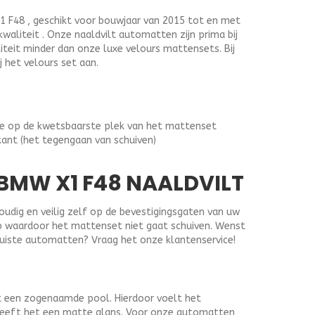
F48 , geschikt voor bouwjaar van 2015 tot en met
kwaliteit . Onze naaldvilt automatten zijn prima bij
liteit minder dan onze luxe velours mattensets. Bij
j het velours set aan.
ge op de kwetsbaarste plek van het mattenset
kant (het tegengaan van schuiven)
MW X1 F48 NAALDVILT
dig en veilig zelf op de bevestigingsgaten van uw
lip waardoor het mattenset niet gaat schuiven. Wenst
juiste automatten? Vraag het onze klantenservice!
t een zogenaamde pool. Hierdoor voelt het
heeft het een matte glans. Voor onze automatten