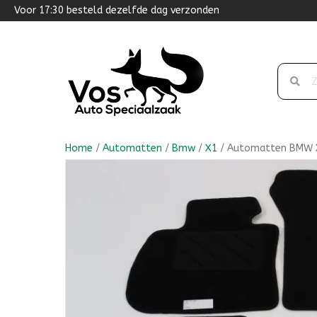
Voor 17:30 besteld dezelfde dag verzonden
Home
/
Automatten
/
Bmw
/
X1
/ Automatten BMW X1