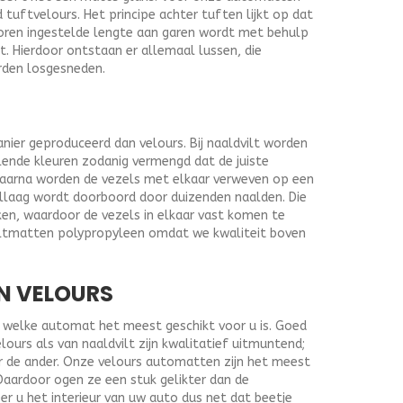
uftvelours. Het principe achter tuften lijkt op dat
oren ingestelde lengte aan garen wordt met behulp
t. Hierdoor ontstaan er allemaal lussen, die
rden losgesneden.
nier geproduceerd dan velours. Bij naaldvilt worden
lende kleuren zodanig vermengd dat de juiste
Daarna worden de vezels met elkaar verweven op een
ellaag wordt doorboord door duizenden naalden. Die
ken, waardoor de vezels in elkaar vast komen te
viltmatten polypropyleen omdat we kwaliteit boven
N VELOURS
af welke automat het meest geschikt voor u is. Goed
urs als van naaldvilt zijn kwalitatief uitmuntend;
r de ander. Onze velours automatten zijn het meest
Daardoor ogen ze een stuk gelikter dan de
r u het interieur van uw auto dus net dat beetje