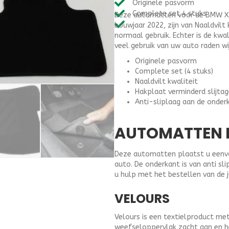
Originele pasvorm
F48
Complete set 4 stuks
Deze automatten voor de BMW X1 
(2015-
bouwjaar 2022, zijn van Naaldvilt 
2022)
normaal gebruik. Echter is de kwa
-
veel gebruik van uw auto raden wi
Naaldvilt
aantal
Originele pasvorm
Complete set (4 stuks)
Naaldvilt kwaliteit
Hakplaat verminderd slijta
Anti-sliplaag aan de onder
AUTOMATTEN B
Deze automatten plaatst u eenvou
auto. De onderkant is van anti s
u hulp met het bestellen van de 
VELOURS
Velours is een textielproduct me
weefseloppervlak zacht aan en 