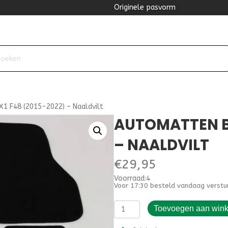
Originele pasvorm
 F48 (2015-2022) – Naaldvilt
AUTOMATTEN B
– NAALDVILT
€
29,95
Voorraad:4
Voor 17:30 besteld vandaag verstu
Automatten
Toevoegen aan win
BMW
X1