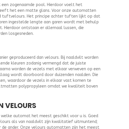
t een zogenaamde pool. Hierdoor voelt het
heeft het een matte glans. Voor onze automatten
uftvelours. Het principe achter tuften lijkt op dat
oren ingestelde lengte aan garen wordt met behulp
t. Hierdoor ontstaan er allemaal lussen, die
rden losgesneden.
nier geproduceerd dan velours. Bij naaldvilt worden
lende kleuren zodanig vermengd dat de juiste
Daarna worden de vezels met elkaar verweven op een
ellaag wordt doorboord door duizenden naalden. Die
ken, waardoor de vezels in elkaar vast komen te
viltmatten polypropyleen omdat we kwaliteit boven
N VELOURS
af welke automat het meest geschikt voor u is. Goed
urs als van naaldvilt zijn kwalitatief uitmuntend;
r de ander. Onze velours automatten zijn het meest