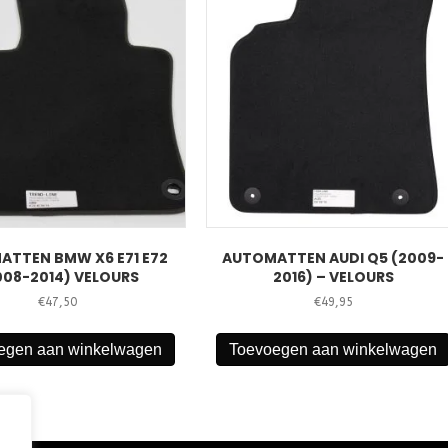
ATTEN BMW X6 E71 E72
AUTOMATTEN AUDI Q5 (2009-
008-2014) VELOURS
2016) – VELOURS
€
47,50
€
49,95
egen aan winkelwagen
Toevoegen aan winkelwagen