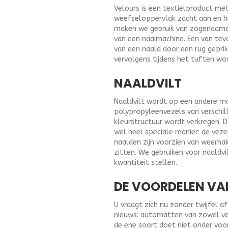
Velours is een textielproduct me
weefseloppervlak zacht aan en 
maken we gebruik van zogenaamd t
van een naaimachine. Een van tev
van een naald door een rug geprik
vervolgens tijdens het tuften wo
NAALDVILT
Naaldvilt wordt op een andere ma
polypropyleenvezels van verschil
kleurstructuur wordt verkregen. 
wel heel speciale manier: de vez
naalden zijn voorzien van weerha
zitten. We gebruiken voor naald
kwantiteit stellen.
DE VOORDELEN VA
U vraagt zich nu zonder twijfel 
nieuws: automatten van zowel velo
de ene soort doet niet onder voo