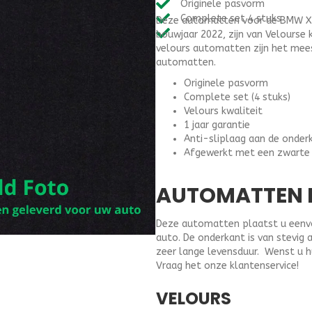
Originele pasvorm
F48
Complete set 4 stuks
Deze automatten voor de BMW X1 
(2015-
bouwjaar 2022, zijn van Velourse 
2022)
velours automatten zijn het mees
-
automatten.
Velours
klitband
Originele pasvorm
bevest
Complete set (4 stuks)
aantal
Velours kwaliteit
1 jaar garantie
Anti-sliplaag aan de onder
Afgewerkt met een zwarte
AUTOMATTEN B
Deze automatten plaatst u eenvou
auto. De onderkant is van stevig 
zeer lange levensduur. Wenst u h
Vraag het onze klantenservice!
VELOURS