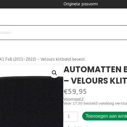
Originele pasvorm
 F48 (2015-2022) – Velours klitband bevest
AUTOMATTEN B
– VELOURS KLI
€
59,95
Voorraad:2
Voor 17:30 besteld vandaag verstu
Automatten
Toevoegen aan win
BMW
X1