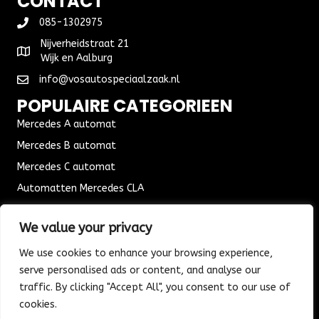
CONTACT
085-1302975
Nijverheidstraat 21
Wijk en Aalburg
info@vosautospeciaalzaak.nl
POPULAIRE CATEGORIEEN
Mercedes A automat
Mercedes B automat
Mercedes C automat
Automatten Mercedes CLA
Automat Seat Leon
We value your privacy
ALGEMENE VOORWAARDEN
We use cookies to enhance your browsing experience,
Algemene voorwaarden
serve personalised ads or content, and analyse our
Verzending & Bezorging
traffic. By clicking "Accept All", you consent to our use of
Retouren & Ruilen
cookies.