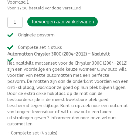
Voorraad:1
Voor 17:30 besteld vandaag verstuurd.
Automatten
Toevoegen aan winkelwagen
Chrysler
300C
Originele pasvorm
(2004-
2012)
Complete set 4 stuks
-
Automatten Chrysler 300C (2004-2012) – Naaldvilt
Naaldvilt
aantal
Het naaldvilt mattenset voor de Chrysler 300C (2004-2012)
zijn een voordelige en goede keuze wanneer u uw auto wilt
voorzien van nette automatten met een perfecte
pasvorm. De matten zijn aan de onderkant voorzien van een
anti-sliplaag, waardoor ze goed op hun plek blijven liggen.
Door de extra dikke hakplaat op de mat aan de
bestuurderszijde is de meest kwetsbare plek goed
beschermd tegen slijtage. Bent u opzoek naar een automat
van langere levensduur of wilt u uw auto een luxere
uitstralingen geven ? Informeer dan naar onze velours
automatten.
– Complete set (4 stuks)