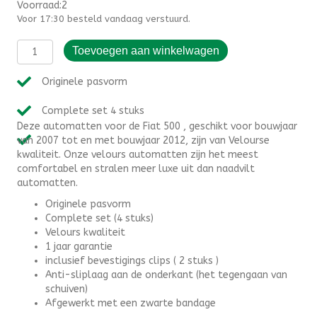
Voorraad:2
Voor 17:30 besteld vandaag verstuurd.
Automatten
Toevoegen aan winkelwagen
Fiat
500
Originele pasvorm
(2007-
2012)
Complete set 4 stuks
-
Deze automatten voor de Fiat 500 , geschikt voor bouwjaar
Velours
van 2007 tot en met bouwjaar 2012, zijn van Velourse
aantal
kwaliteit. Onze velours automatten zijn het meest
comfortabel en stralen meer luxe uit dan naadvilt
automatten.
Originele pasvorm
Complete set (4 stuks)
Velours kwaliteit
1 jaar garantie
inclusief bevestigings clips ( 2 stuks )
Anti-sliplaag aan de onderkant (het tegengaan van
schuiven)
Afgewerkt met een zwarte bandage