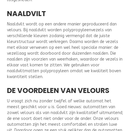
NAALDVILT
Naaldvilt wordt op een andere manier geproduceerd dan
velours. Bij naaldvilt worden polypropyleenvezels van
verschillende kleuren zodanig vermengd dat de juiste
kleurstructuur wordt verkregen. Daarna worden de vezels
met elkaar verweven op een wel heel speciale manier: de
vezellaag wordt doorboord door duizenden naalden. Die
naalden zijn voorzien van weerhaken, waardoor de vezels in
elkaar vast komen te zitten. We gebruiken voor
naaldviltmatten polypropyleen omdat we kwaliteit boven
kwantiteit stellen.
DE VOORDELEN VAN VELOURS
U vraagt zich nu zonder twijfel af welke automat het
meest geschikt voor u is. Goed nieuws: automatten van
zowel velours als van naaldvilt zijn kwalitatief uitmuntend;
de ene soort doet niet onder voor de ander. Onze velours
automatten zijn het meest comfortabel en stralen luxe
uit. Daardoor ogen ze een stuk gelikter dan de automatten