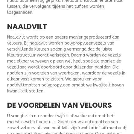
naald door een rug geprikt. Hierdoor ontstaan er allemaal
lussen, die vervolgens tijdens het tuften worden
losgesneden.
NAALDVILT
Naaldvilt wordt op een andere manier geproduceerd dan
velours. Bij naaldvilt worden polypropyleenvezels van
verschillende kleuren zodanig vermengd dat de juiste
kleurstructuur wordt verkregen. Daarna worden de vezels
met elkaar verweven op een wel heel speciale manier: de
vezellaag wordt doorboord door duizenden naalden. Die
naalden zijn voorzien van weerhaken, waardoor de vezels in
elkaar vast komen te zitten. We gebruiken voor
naaldviltmatten polypropyleen omdat we kwaliteit boven
kwantiteit stellen.
DE VOORDELEN VAN VELOURS
U vraagt zich nu zonder twijfel af welke automat het
meest geschikt voor u is. Goed nieuws: automatten van
zowel velours als van naaldvilt zijn kwalitatief uitmuntend;
de ene soort doet niet onder voor de ander. Onze velours