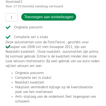
Voorraad:1
Voor 17:30 besteld vandaag verstuurd.
Automatten
Toevoegen aan winkelwagen
Ford
Fiesta
Originele pasvorm
(2008-
2011)
Complete set 4 stuks
-
Deze automatten voor de Ford Fiesta , geschikt voor
Naaldvilt
bouwjaar van 2008 tot met bouwjaar 2011, zijn van
aantal
Naaldvilt kwaliteit . Onze naaldvilt automatten zijn prima
bij normaal gebruik. Echter is de kwaliteit minder dan onze
luxe velours mattensets. Bij veel gebruik van uw auto raden
wij het velours set aan.
Originele pasvorm
Complete set (4 stuks)
Naaldvilt kwaliteit
Hakplaat verminderd slijtage op de kwetsbaarste
plek van het mattenset
Anti-sliplaag aan de onderkant (het tegengaan van
schuiven)