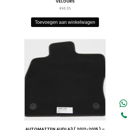
VELOURS
€
49,95
Toevoegen aan winkelwagen
AUTOMATTEN AUDI A3 ( 2012-2015 ) –