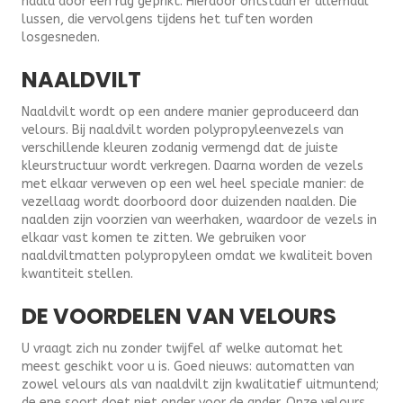
naald door een rug geprikt. Hierdoor ontstaan er allemaal
lussen, die vervolgens tijdens het tuften worden
losgesneden.
NAALDVILT
Naaldvilt wordt op een andere manier geproduceerd dan
velours. Bij naaldvilt worden polypropyleenvezels van
verschillende kleuren zodanig vermengd dat de juiste
kleurstructuur wordt verkregen. Daarna worden de vezels
met elkaar verweven op een wel heel speciale manier: de
vezellaag wordt doorboord door duizenden naalden. Die
naalden zijn voorzien van weerhaken, waardoor de vezels in
elkaar vast komen te zitten. We gebruiken voor
naaldviltmatten polypropyleen omdat we kwaliteit boven
kwantiteit stellen.
DE VOORDELEN VAN VELOURS
U vraagt zich nu zonder twijfel af welke automat het
meest geschikt voor u is. Goed nieuws: automatten van
zowel velours als van naaldvilt zijn kwalitatief uitmuntend;
de ene soort doet niet onder voor de ander. Onze velours