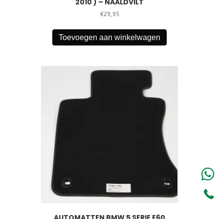
2010 ) – NAALDVILT
€
29,95
Toevoegen aan winkelwagen
AUTOMATTEN BMW 5 SERIE E60