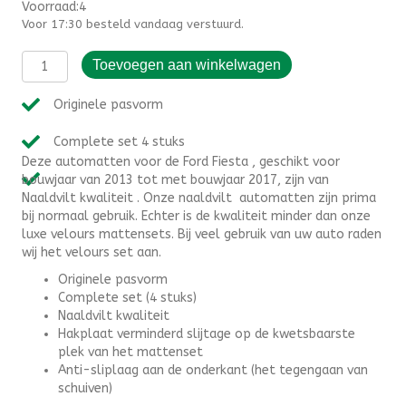
Voorraad:4
Voor 17:30 besteld vandaag verstuurd.
Automatten
Toevoegen aan winkelwagen
Ford
Fiesta
Originele pasvorm
(2013-
2017)
Complete set 4 stuks
-
Deze automatten voor de Ford Fiesta , geschikt voor
Naaldvilt
bouwjaar van 2013 tot met bouwjaar 2017, zijn van
aantal
Naaldvilt kwaliteit . Onze naaldvilt automatten zijn prima
bij normaal gebruik. Echter is de kwaliteit minder dan onze
luxe velours mattensets. Bij veel gebruik van uw auto raden
wij het velours set aan.
Originele pasvorm
Complete set (4 stuks)
Naaldvilt kwaliteit
Hakplaat verminderd slijtage op de kwetsbaarste
plek van het mattenset
Anti-sliplaag aan de onderkant (het tegengaan van
schuiven)