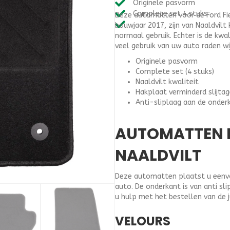
Originele pasvorm
(2017-
Complete set 4 stuks
Deze automatten voor de Ford Fie
2022)
bouwjaar 2017, zijn van Naaldvilt 
-
normaal gebruik. Echter is de kwa
Naaldvilt
veel gebruik van uw auto raden wi
aantal
Originele pasvorm
Complete set (4 stuks)
Naaldvilt kwaliteit
Hakplaat verminderd slijta
Anti-sliplaag aan de onder
AUTOMATTEN F
NAALDVILT
Deze automatten plaatst u eenvou
auto. De onderkant is van anti s
u hulp met het bestellen van de 
VELOURS