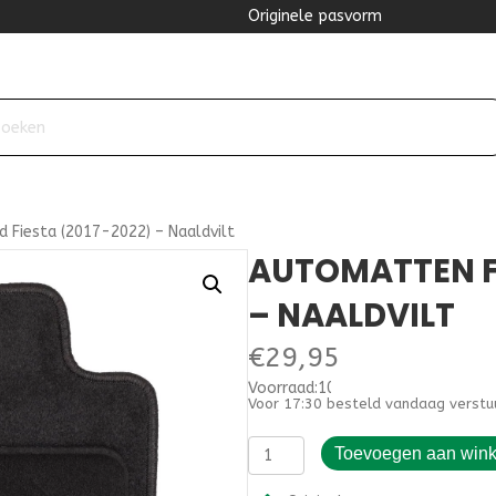
Originele pasvorm
 Fiesta (2017-2022) – Naaldvilt
AUTOMATTEN FO
– NAALDVILT
€
29,95
Voorraad:10
Voor 17:30 besteld vandaag verstu
Automatten
Toevoegen aan win
Ford
Fiesta