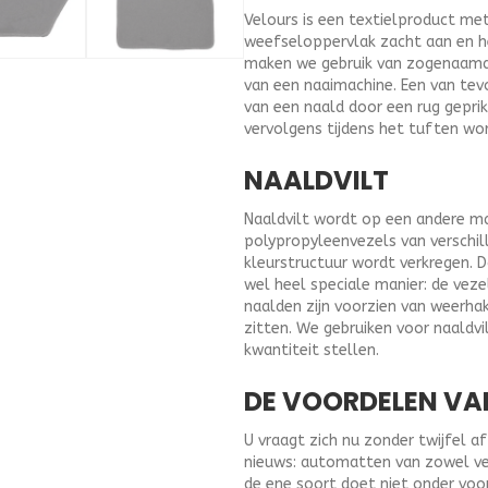
Velours is een textielproduct me
weefseloppervlak zacht aan en 
maken we gebruik van zogenaamd t
van een naaimachine. Een van tev
van een naald door een rug geprik
vervolgens tijdens het tuften wo
NAALDVILT
Naaldvilt wordt op een andere ma
polypropyleenvezels van verschil
kleurstructuur wordt verkregen. 
wel heel speciale manier: de vez
naalden zijn voorzien van weerha
zitten. We gebruiken voor naald
kwantiteit stellen.
DE VOORDELEN VA
U vraagt zich nu zonder twijfel 
nieuws: automatten van zowel velo
de ene soort doet niet onder voo