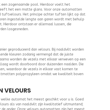
t een zogenaamde pool. Hierdoor voelt het
heeft het een matte glans. Voor onze automatten
uftvelours. Het principe achter tuften lijkt op dat
oren ingestelde lengte aan garen wordt met behulp
t. Hierdoor ontstaan er allemaal lussen, die
rden losgesneden.
nier geproduceerd dan velours. Bij naaldvilt worden
lende kleuren zodanig vermengd dat de juiste
Daarna worden de vezels met elkaar verweven op een
ellaag wordt doorboord door duizenden naalden. Die
ken, waardoor de vezels in elkaar vast komen te
viltmatten polypropyleen omdat we kwaliteit boven
N VELOURS
af welke automat het meest geschikt voor u is. Goed
urs als van naaldvilt zijn kwalitatief uitmuntend;
r de ander. Onze velours automatten zijn het meest