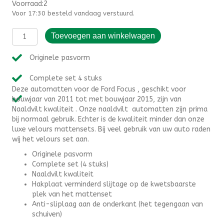
Voorraad:2
Voor 17:30 besteld vandaag verstuurd.
Automatten
Toevoegen aan winkelwagen
Ford
Focus
Originele pasvorm
(2011-
2015)
Complete set 4 stuks
-
Deze automatten voor de Ford Focus , geschikt voor
Naaldvilt
bouwjaar van 2011 tot met bouwjaar 2015, zijn van
aantal
Naaldvilt kwaliteit . Onze naaldvilt automatten zijn prima
bij normaal gebruik. Echter is de kwaliteit minder dan onze
luxe velours mattensets. Bij veel gebruik van uw auto raden
wij het velours set aan.
Originele pasvorm
Complete set (4 stuks)
Naaldvilt kwaliteit
Hakplaat verminderd slijtage op de kwetsbaarste
plek van het mattenset
Anti-sliplaag aan de onderkant (het tegengaan van
schuiven)