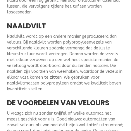
naald door een rug geprikt. Hierdoor ontstaan er allemaal
lussen, die vervolgens tijdens het tuften worden
losgesneden.
NAALDVILT
Naaldvilt wordt op een andere manier geproduceerd dan
velours. Bij naaldvilt worden polypropyleenvezels van
verschillende kleuren zodanig vermengd dat de juiste
kleurstructuur wordt verkregen. Daarna worden de vezels
met elkaar verweven op een wel heel speciale manier: de
vezellaag wordt doorboord door duizenden naalden. Die
naalden zijn voorzien van weerhaken, waardoor de vezels in
elkaar vast komen te zitten. We gebruiken voor
naaldviltmatten polypropyleen omdat we kwaliteit boven
kwantiteit stellen.
DE VOORDELEN VAN VELOURS
U vraagt zich nu zonder twijfel af welke automat het
meest geschikt voor u is. Goed nieuws: automatten van
zowel velours als van naaldvilt zijn kwalitatief uitmuntend;
de ene soort doet niet onder voor de ander. Onze velours