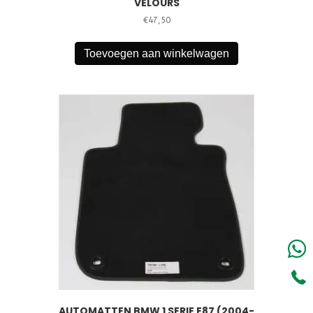
VELOURS
€
47,50
Toevoegen aan winkelwagen
AUTOMATTEN BMW 1 SERIE E87 (2004-