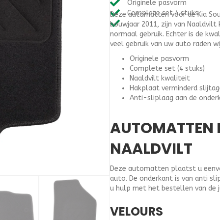
Originele pasvorm
(2008-
Complete set 4 stuks
Deze automatten voor de Kia Soul
2011)
bouwjaar 2011, zijn van Naaldvilt 
-
normaal gebruik. Echter is de kwa
Naaldvilt
veel gebruik van uw auto raden wi
aantal
Originele pasvorm
Complete set (4 stuks)
Naaldvilt kwaliteit
Hakplaat verminderd slijta
Anti-sliplaag aan de onder
AUTOMATTEN K
NAALDVILT
Deze automatten plaatst u eenvou
auto. De onderkant is van anti s
u hulp met het bestellen van de 
VELOURS