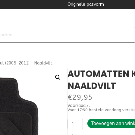
Originele pasvorm
l (2008-2011) – Naaldvilt
AUTOMATTEN KI
NAALDVILT
€
29,95
Voorraad:3.000000
Voor 17:30 besteld vandaag verstu
Automatten
Toevoegen aan win
Kia
Soul