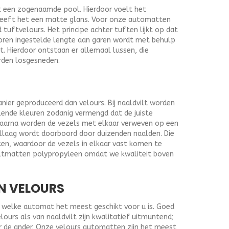
t een zogenaamde pool. Hierdoor voelt het
heeft het een matte glans. Voor onze automatten
uftvelours. Het principe achter tuften lijkt op dat
oren ingestelde lengte aan garen wordt met behulp
t. Hierdoor ontstaan er allemaal lussen, die
rden losgesneden.
nier geproduceerd dan velours. Bij naaldvilt worden
lende kleuren zodanig vermengd dat de juiste
Daarna worden de vezels met elkaar verweven op een
ellaag wordt doorboord door duizenden naalden. Die
ken, waardoor de vezels in elkaar vast komen te
viltmatten polypropyleen omdat we kwaliteit boven
N VELOURS
af welke automat het meest geschikt voor u is. Goed
urs als van naaldvilt zijn kwalitatief uitmuntend;
r de ander. Onze velours automatten zijn het meest