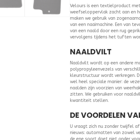
Velours is een textielproduct me
weefseloppervlak zacht aan en 
maken we gebruik van zogenaamd t
van een naaimachine. Een van tev
van een naald door een rug geprik
vervolgens tijdens het tuften wo
NAALDVILT
Naaldvilt wordt op een andere ma
polypropyleenvezels van verschil
kleurstructuur wordt verkregen. 
wel heel speciale manier: de vez
naalden zijn voorzien van weerha
zitten. We gebruiken voor naald
kwantiteit stellen.
DE VOORDELEN VA
U vraagt zich nu zonder twijfel 
nieuws: automatten van zowel velo
de ene soort doet niet onder voo