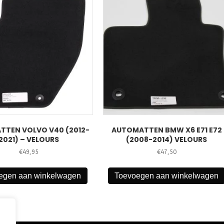
TEN VOLVO V40 (2012-
AUTOMATTEN BMW X6 E71 E72
2021) – VELOURS
(2008-2014) VELOURS
€
49,95
€
47,50
egen aan winkelwagen
Toevoegen aan winkelwagen