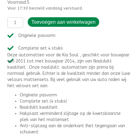
Voorraad:5.000000
Voor 17:30 besteld vandaag verstuurd.
Automatten
Toevoegen aan winkelwagen
Kia
Soul
Originele pasvorm
(2011-
2014)
Complete set 4 stuks
-
Deze automatten voor de Kia Soul , geschikt voor bouwjaar
Naaldvilt
van 2011 tot met bouwjaar 2014, zijn van Naaldvilt
aantal
kwaliteit . Onze naaldvilt automatten zijn prima bij
normaal gebruik. Echter is de kwaliteit minder dan onze luxe
velours mattensets. Bij veel gebruik van uw auto raden wij
het velours set aan.
Originele pasvorm
Complete set (4 stuks)
Naaldvilt kwaliteit
Hakplaat verminderd slijtage op de kwetsbaarste
plek van het mattenset
Anti-sliplaag aan de onderkant (het tegengaan van
schuiven)