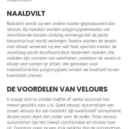
NAALDVILT
Naaldvilt wordt op een andere manier geproduceerd dan
velours. Bij naaldvilt worden polypropyleenvezels van
verschillende kleuren zodanig vermengd dat de juiste
kleurstructuur wordt verkregen. Daarna worden de vezels
met elkaar verweven op een wel heel speciale manier: de
vezellaag wordt doorboord door duizenden naalden. Die
naalden zijn voorzien van weerhaken, waardoor de vezels in
elkaar vast komen te zitten. We gebruiken voor
naaldviltmatten polypropyleen omdat we kwaliteit boven
kwantiteit stellen.
DE VOORDELEN VAN VELOURS
U vraagt zich nu zonder twijfel af welke automat het
meest geschikt voor u is. Goed nieuws: automatten van
zowel velours als van naaldvilt zijn kwalitatief uitmuntend;
de ene soort doet niet onder voor de ander. Onze velours
automatten zijn het meest comfortabel en stralen luxe
uit. Daardoor ogen ze een stuk gelikter dan de automatten