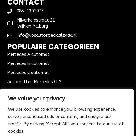
CONTACT
085-1302975
Nijverheidstraat 21
Wijk en Aalburg
info@vosautospeciaalzaak.nl
POPULAIRE CATEGORIEEN
Mercedes A automat
Mercedes B automat
Mercedes C automat
Automatten Mercedes CLA
Automat Seat Leon
We value your privacy
ALGEMENE VOORWAARDEN
We use cookies to enhance your browsing experience,
Algemene voorwaarden
serve personalised ads or content, and analyse our
Verzending & Bezorging
traffic. By clicking "Accept All", you consent to our use of
Retouren & Ruilen
cookies.