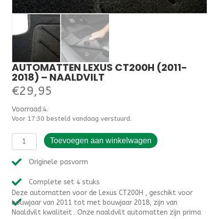
AUTOMATTEN LEXUS CT200H (2011-
2018) – NAALDVILT
€
29,95
Voorraad:4.000000
Voor 17:30 besteld vandaag verstuurd.
Automatten
Toevoegen aan winkelwagen
Lexus
CT200H
Originele pasvorm
(2011-
2018)
Complete set 4 stuks
-
Deze automatten voor de Lexus CT200H , geschikt voor
Naaldvilt
bouwjaar van 2011 tot met bouwjaar 2018, zijn van
aantal
Naaldvilt kwaliteit . Onze naaldvilt automatten zijn prima